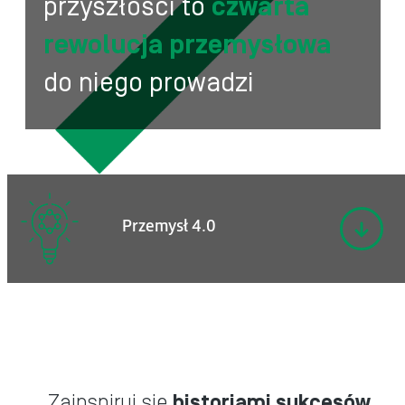
przyszłości to
czwarta
rewolucja przemysłowa
do niego prowadzi
Przemysł 4.0
Zainspiruj się
historiami sukcesów