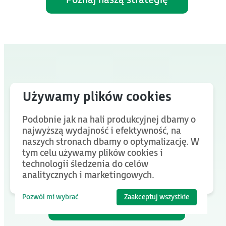
Twoje wyzwanie
Podobnie jak na hali produkcyjnej dbamy o
najwyższą wydajność i efektywność, na
to pytanie, na które
naszych stronach dbamy o optymalizację. W
znajdujemy odpowiedź
.
tym celu używamy plików cookies i
technologii śledzenia do celów
analitycznych i marketingowych.
Pozwól mi wybrać
Zaakceptuj wszystkie
Poszukajmy jej razem