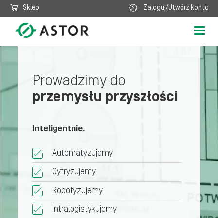
Sklep
Zaloguj/Utwórz konto
Poka
nawig
Prowadzimy do
przemysłu przyszłości
Inteligentnie.
Automatyzujemy
Cyfryzujemy
Robotyzujemy
Intralogistykujemy