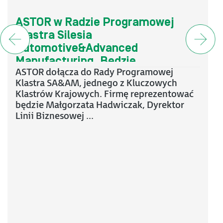
ASTOR w Radzie Programowej
Klastra Silesia
Automotive&Advanced
Manufacturing. Będzie
ASTOR dołącza do Rady Programowej
współtworzyć kierunki rozwoju
Klastra SA&AM, jednego z Kluczowych
ekosystemu motoryzacji i
Klastrów Krajowych. Firmę reprezentować
zaawansowanej produkcji
będzie Małgorzata Hadwiczak, Dyrektor
Linii Biznesowej ...