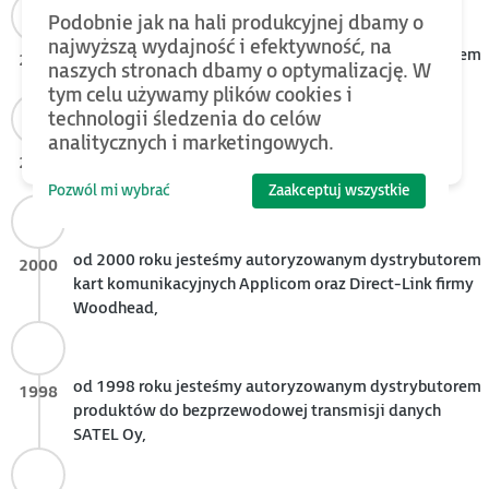
Podobnie jak na hali produkcyjnej dbamy o
najwyższą wydajność i efektywność, na
od 2005 roku jesteśmy autoryzowanym dystrybutorem
2005
naszych stronach dbamy o optymalizację. W
urządzeń do sieci przemysłowych Korenix,
tym celu używamy plików cookies i
technologii śledzenia do celów
analitycznych i marketingowych.
od 2003 roku jesteśmy dystrybutorem systemów
2003
sterowania Horner APG,
Pozwól mi wybrać
Zaakceptuj wszystkie
od 2000 roku jesteśmy autoryzowanym dystrybutorem
2000
kart komunikacyjnych Applicom oraz Direct-Link firmy
Woodhead,
od 1998 roku jesteśmy autoryzowanym dystrybutorem
1998
produktów do bezprzewodowej transmisji danych
SATEL Oy,