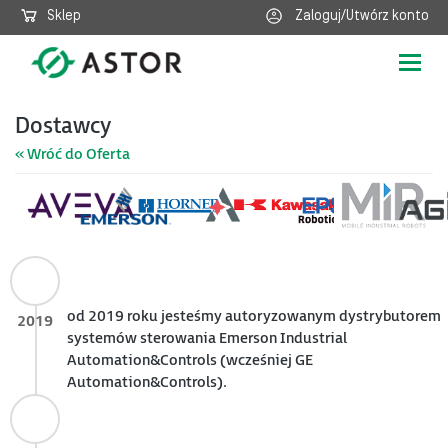
Sklep
Zaloguj/Utwórz konto
Poka
nawig
Dostawcy
« Wróć do Oferta
od 2019 roku jesteśmy autoryzowanym dystrybutorem
2019
systemów sterowania Emerson Industrial
Automation&Controls (wcześniej GE
Automation&Controls).