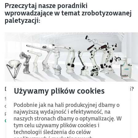
Przeczytaj nasze poradniki
wprowadzające w temat zrobotyzowanej
paletyzacji:
Dlaczego warto rozwijać się w kierunku robotyzacji?
Sprzedaż robotów na światowych rynkach rośnie z roku na rok, a
Podobnie jak na hali produkcyjnej dbamy o
coraz więcej przedsiębiorstw dostrzega korzyści, które może im
najwyższą wydajność i efektywność, na
przynieść robotyzacja. Zwłaszcza w obliczu braku rąk do pracy.
naszych stronach dbamy o optymalizację. W
Czytaj artykuł »
tym celu używamy plików cookies i
technologii śledzenia do celów