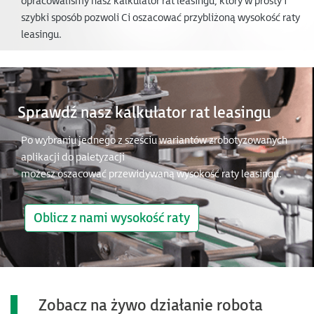
opracowaliśmy nasz kalkulator rat leasingu, który w prosty i
szybki sposób pozwoli Ci oszacować przybliżoną wysokość raty
leasingu.
Sprawdź nasz kalkulator rat leasingu
Po wybraniu jednego z sześciu wariantów zrobotyzowanych
aplikacji do paletyzacji
możesz oszacować przewidywaną wysokość raty leasingu.
Oblicz z nami wysokość raty
Zobacz na żywo działanie robota