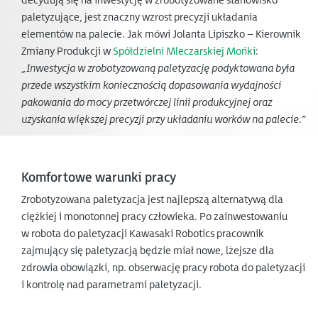
decydują się na inwestycję w zrobotyzowane stanowisko
paletyzujące, jest znaczny wzrost precyzji układania
elementów na palecie. Jak mówi Jolanta Lipiszko – Kierownik
Zmiany Produkcji w
Spółdzielni Mleczarskiej Mońki
:
„Inwestycja w zrobotyzowaną paletyzację podyktowana była
przede wszystkim koniecznością dopasowania wydajności
pakowania do mocy przetwórczej linii produkcyjnej oraz
uzyskania większej precyzji przy układaniu worków na palecie.”
Komfortowe warunki pracy
Zrobotyzowana paletyzacja jest najlepszą alternatywą dla
ciężkiej i monotonnej pracy człowieka. Po zainwestowaniu
w robota do paletyzacji Kawasaki Robotics pracownik
zajmujący się paletyzacją będzie miał nowe, lżejsze dla
zdrowia obowiązki, np. obserwację pracy robota do paletyzacji
i kontrolę nad parametrami paletyzacji.