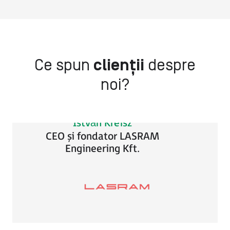
Distribuitori, adică companii care dezvoltă
vânzarea de produse, marketing și suport
tehnic pentru alte companii, adică Parteneri
și Utilizatori Finali
„Ca urmare a cooperării noastre cu ASTOR,
Ce spun
clienții
despre
Lasram Engineering este capabilă să își
noi?
dezvolte în mod continuu afacerea cu
robotică în Ungaria.”
István Kreisz
CEO și fondator LASRAM
Engineering Kft.