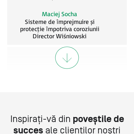
Maciej Socha​
Sisteme de împrejmuire și
protecție împotriva coroziunii
Director Wiśniowski
„Ca urmare a cooperării noastre cu ASTOR,
Lasram Engineering este capabilă să își
dezvolte în mod continuu afacerea cu
robotică în Ungaria.”
Inspirați-vă din
poveștile de
István Kreisz
succes
ale clienților noștri
CEO și fondator LASRAM