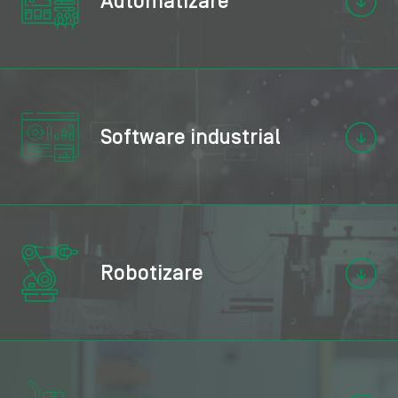
Automatizare
Furnizorii noștri
Software industrial
Soluții economice, sisteme
pentru mașini mici
Furnizorii noștri
Robotizare
Sisteme operaționale pentru producție și
PLC integrat și HMI
întreținere / Optimize (PI)
Furnizorii noștri