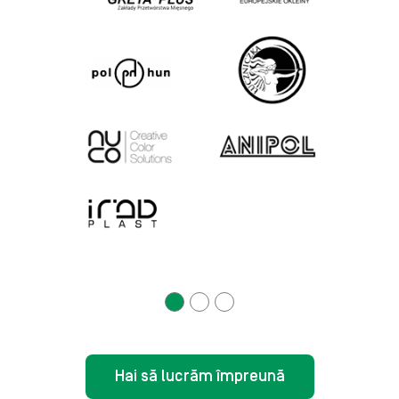
„Ca urmare a cooperării noastre cu ASTOR,
Lasram Engineering este capabilă să își
dezvolte în mod continuu afacerea cu
robotică în Ungaria.”
István Kreisz
CEO și fondator LASRAM
Engineering Kft.
Hai să lucrăm împreună