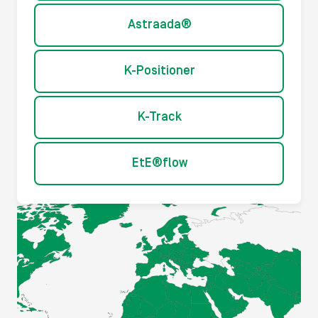
Astraada®
K-Positioner
K-Track
EtE®flow