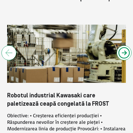
Engineering Kft.
„Automatizarea oferă operatorului condiții
de lucru mai sigure, fără a-i pune in pericol
sănătatea. De asemenea, el dobandește noi
competențe prin controlul robotului,
învățănd diverse variante de aplicare si
Robotul industrial Kawasaki care
supraveghind întregul proces”
paletizează ceapă congelată la FROST
Bartłomiej Dopart
Obiective: • Creșterea eficienței producției •
Manager departament
Răspunderea nevoilor în creștere ale pieței •
Modernizarea linia de producție Provocări: • Instalarea
automatizare SPLAST