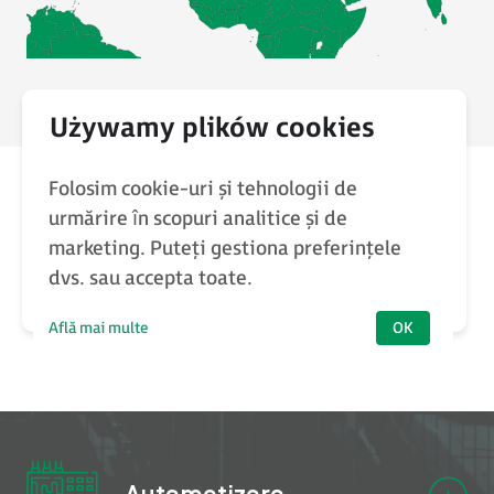
Folosim cookie-uri și tehnologii de
urmărire în scopuri analitice și de
Furnizăm
soluții tehnologice
marketing. Puteți gestiona preferințele
dvs. sau accepta toate.
inteligente
pentru diverse
industrii
Află mai multe
OK