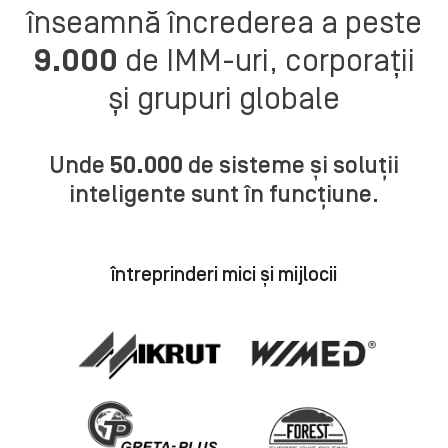
înseamnă încrederea a peste
9.000
de IMM-uri, corporații
„Automatizăm acele procese în care
robotizarea oferă beneficii tangibile. Prin
și grupuri globale
utilizarea tehnologiilor de ultimă generație,
am îmbunătățit calitatea proceselor de
producție și totodată, siguranța
Unde
50.000
de sisteme și soluții
operatorilor noștri”
inteligente sunt în funcțiune.
Maciej Socha​
Sisteme de împrejmuire și
protecție împotriva coroziunii
întreprinderi mici și mijlocii
Director Wiśniowski