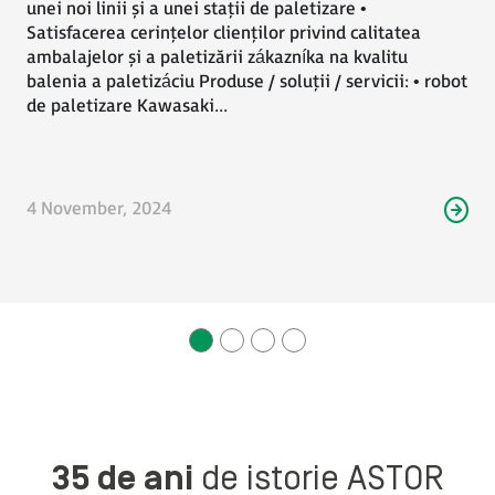
unei noi linii și a unei stații de paletizare •
Satisfacerea cerințelor clienților privind calitatea
ambalajelor și a paletizării zákazníka na kvalitu
balenia a paletizáciu Produse / soluții / servicii: • robot
de paletizare Kawasaki...
„Pentru că totul a fost testat cu
simulatorul, durata ciclului a fost mai mică,
4 November, 2024
calitatea imbunătățită, iar reactorul si
intreg procesul a fost optimizat”
Luis Felipe Rangel
Inginer control procese
Stepan S.A.
35 de ani
de istorie ASTOR