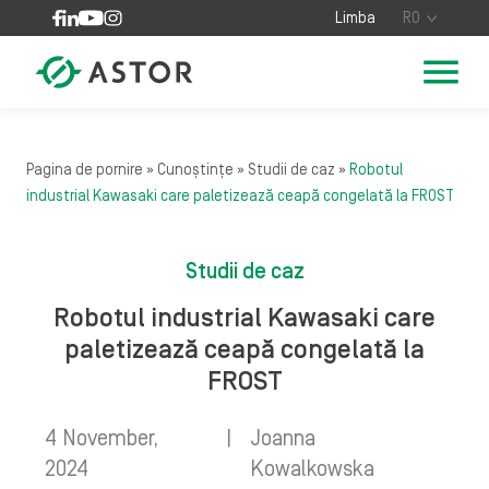
Skip to content
Limba
RO
Pagina de pornire
»
Cunoștințe
»
Studii de caz
»
Robotul
industrial Kawasaki care paletizează ceapă congelată la FROST
Studii de caz
Robotul industrial Kawasaki care
paletizează ceapă congelată la
FROST
4 November,
|
Joanna
2024
Kowalkowska