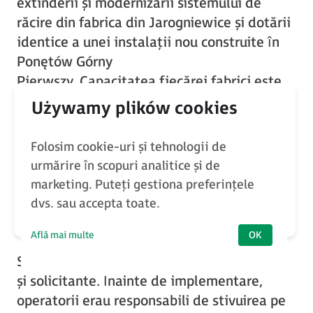
extinderii și modernizării sistemului de
răcire din fabrica din Jarogniewice și dotării
identice a unei instalații nou construite în
Ponętów Górny
Pierwszy. Capacitatea fiecărei fabrici este
de 5 tone pe oră și garantează companiei
Frost poziția de cel mai mare producător de
ceapă congelată din țară.
Folosim cookie-uri și tehnologii de
urmărire în scopuri analitice și de
marketing. Puteți gestiona preferințele
dvs. sau accepta toate.
Nevoi
Află mai multe
OK
Sarcinile îndeplinite de angajați erau grele
și solicitante. Înainte de implementare,
operatorii erau responsabili de stivuirea pe