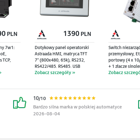
90
1390
PLN
PLN
ny 7w1:
Dotykowy panel operatorski
Switch niezarzą
EoE,
Astraada HMI, matryca TFT
przemysłowy, Et
s TCP,
7” (800x480, 65k), RS232,
portowy (4 x 10
RS422/485, RS485, USB
+ 1 złącze sing
»
Zobacz szczegóły »
Zobacz szczegó
UDP do
Client/Host, Ethernet, 30m
Base-X)
gwarancji
10
/10
Bardzo silna marka w polskiej automatyce
2026-08-04