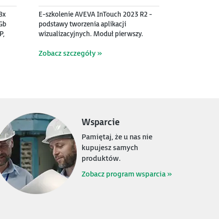
8x
E-szkolenie AVEVA InTouch 2023 R2 -
Gb
podstawy tworzenia aplikacji
P,
wizualizacyjnych. Moduł pierwszy.
Zobacz szczegóły »
Wsparcie
Pamiętaj, że u nas nie
kupujesz samych
produktów.
7300
6700
LN
LN
PLN
PLN
Zobacz program wsparcia »
PROMOCJA - Przemysłowy komputer
Przemysłowy komputer panelowy
MB
panelowy 15.6”, dotykowy
12,1”, ekran dotykowy
2x
pojemnościowy, 1920*1080, Intel i5-
pojemnościowy, 1280*800, Intel