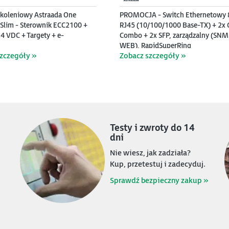
zkoleniowy Astraada One
PROMOCJA - Switch Ethernetowy 
Slim - Sterownik ECC2100 +
RJ45 (10/100/1000 Base-TX) + 2x 
24 VDC + Targety + e-
Combo + 2x SFP, zarządzalny (SNM
WEB), RapidSuperRing
zczegóły »
Zobacz szczegóły »
Testy i zwroty do 14
dni
Nie wiesz, jak zadziała?
Kup, przetestuj i zadecyduj.
4920
899
4000
5900
PLN
PLN
P
P
Sprawdź bezpieczny zakup »
nie AVEVA InTouch 2023 R2 -
A - Komputer przemysłowy
Zestaw startowy z e-szkoleniem -
Przemysłowy komputer panelowy
tworzenia aplikacji
4 porty HDMI, procesor Intel
Canvas 4; 2 rdzenie; 3.5" kolor; 2 
10,4”, ekran dotykowy
cyjnych. Oferta dla edukacji -
, 16GB RAM, dysk SSD
pamięci; RS232; RS485; Ethernet; 
pojemnościowy, 1024*768, Intel