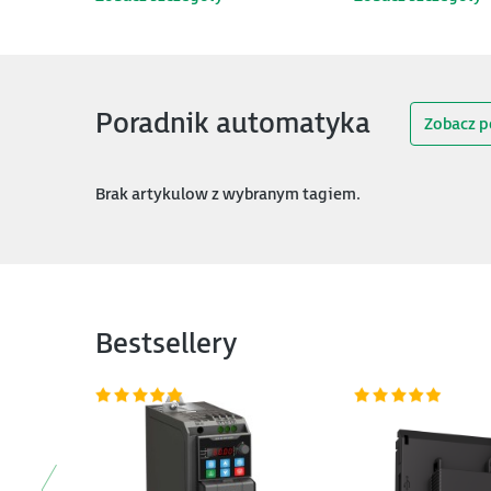
(253000200)
USB, 1x ETH (ET200
222001900)
Poradnik automatyka
Zobacz p
Brak artykulow z wybranym tagiem.
Bestsellery
<