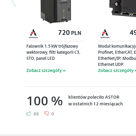
720
4
PLN
Falownik 1.5 kW trójfazowy
Moduł komunikacyj
wektorowy, filtr kategorii C3,
Profinet, EtherCAT, 
STO, panel LED
EtherNet/IP, Modbu
Ethernet UDP,
Zobacz szczegóły »
Zobacz szczegóły 
Profinet+Ethernet 
serii DRV-240
100 %
klientów poleciło ASTOR
w ostatnich 12 miesiącach
88
0