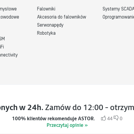
emysłowe
Falowniki
Systemy SCAD
łowodowe 
Akcesoria do falowników
Oprogramowani
Serwonapędy
Robotyka
GSM
Fi
nectivity
nych w 24h.
Zamów do 12:00 - otrzym
100% klientów rekomenduje ASTOR.
44
0
Przeczytaj opinie »