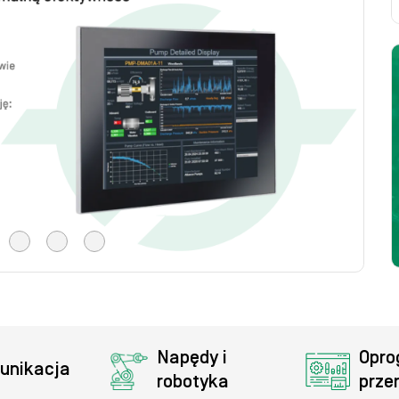
Napędy i 
Opro
unikacja
robotyka
prze