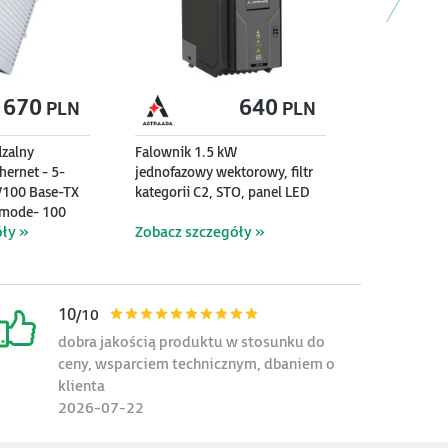
670
640
PLN
PLN
dzalny
Falownik 1.5 kW
hernet - 5-
jednofazowy wektorowy, filtr
/100 Base-TX
kategorii C2, STO, panel LED
lemode- 100
ły »
Zobacz szczegóły »
10
/10
dobra jakością produktu w stosunku do
ceny, wsparciem technicznym, dbaniem o
klienta
2026-07-22