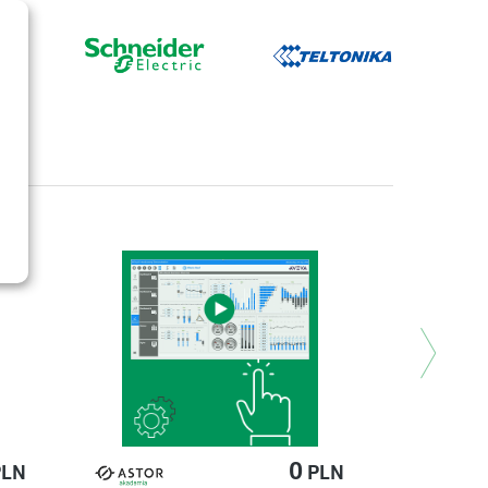
>
0
LN
PLN