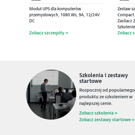
Moduł UPS dla komputerów
Zestaw s
przemysłowych, 1080 Ws, 9A, 12/24V
Compact 
DC
Zasilacz 
Szkolenie
Zobacz szczegóły »
Zobacz s
Szkolenia i zestawy
startowe
Rozpocznij od popularnego
produktu ze szkoleniem w
4500
899
najlepszej cenie.
PLN
PLN
Zobacz szkolenia »
E-szkolenie AVEVA InTouch 2023 R2 -
Zestaw do zdalnego programowania i
E-szkole
PROMOCJ
Zobacz zestawy startowe »
podstawy tworzenia aplikacji
obsługi sterownika Horner Canvas 4
podstawy 
mini PC, 
wizualizacyjnych. Moduł 2 i 3.
(HE-CV-035C-02 + TRB140 + e-
wizualiza
i5-1235U