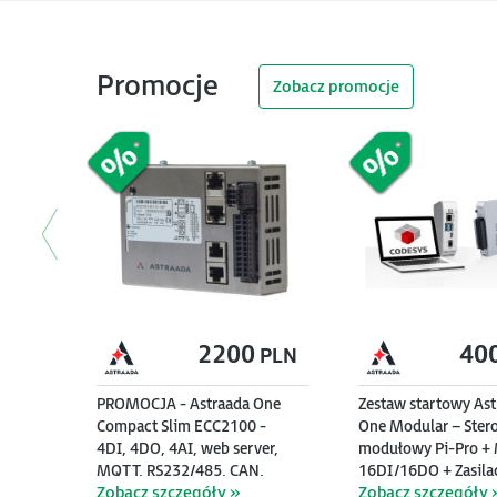
Szkolenie)
pakiet d
512GB, 
Zobacz szczegóły »
Zobacz szczegóły »
Zobacz s
Zobacz s
i 3.
Promocje
Zobacz promocje
<
2200
2390
40
21
PLN
PLN
PROMOCJA - Astraada One
Zestaw szkoleniowy Astraada
Zestaw startowy As
PROMOCJA - Astraa
Compact Slim ECC2100 -
HMI - dotykowy panel 7",
One Modular – Ster
Terminal Pro - Termi
4DI, 4DO, 4AI, web server,
zasilacz, konto IDCS 500
modułowy Pi-Pro +
operatorski TFT 7”
MQTT, RS232/485, CAN,
punktów, oprogramowanie,
16DI/16DO + Zasila
(800x480), 800 MHz
Zobacz szczegóły »
Zobacz szczegóły »
Zobacz szczegóły 
Zobacz szczegóły 
EtherCAT, Modbus RTU/TCP
szkolenie
VDC + Targety + e-s
MB Flash, 512 MB 