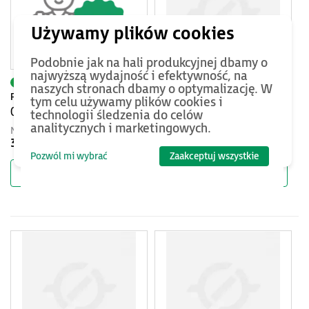
Podobnie jak na hali produkcyjnej dbamy o
najwyższą wydajność i efektywność, na
AS-120PTR-PTA
KAW-WYSYLKA
naszych stronach dbamy o optymalizację. W
Punkty techniczno - rabatowe
Wysyłka robota
tym celu używamy plików cookies i
(PTR), do wykorzystania na
technologii śledzenia do celów
konsultacje ze specjalistą
analitycznych i marketingowych.
Netto
Netto
ASTOR, dodatkowe 60 minut
350 PLN
500 PLN
Pozwól mi wybrać
Zaakceptuj wszystkie
Do koszyka
Do koszyka