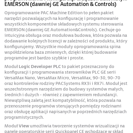
EMERSON (dawniej GE Automation & Controls)
Oprogramowanie PAC Machine Edition to pełen pakiet
narzędzi pozwalających na konfigurację i programowanie
wszystkich komponentów składowych systemu sterowania
EMERSON (dawniej GE Automation&Controls). Cechuje go
intuicyjna obsługa oraz modułowa budowa, która pozwala na
dodawanie kolejnych licencji w zależności od produktu, który
konfigurujemy. Wszystkie moduły oprogramowania spina
współdzielona baza zmiennych, dzięki której budowanie
programów jest bardzo szybkie i proste.
Moduł
Logic Developer PLC
to pakiet przeznaczony do
konfiguracji i programowania sterowników PLC GE serii
VersaMax Nano, VersaMax Micro, VersaMax, 90-30, 90-70
oraz kontrolerów rodziny PACSystems RX3i i RX7i. Moduł jest
wszechstronnym narzędziem do budowy systemów małych,
średnich i dużych - również z zapewnieniem redundancji.
Niewątpliwą zaletą jest kompatybilność, która pozwala na
przenoszenie programów sterujących pomiędzy rodzinami
oraz obsługę aplikacji napisanych w poprzednich narzędziach
programistycznych.
Moduł
View
umożliwia tworzenie systemów wizualizacji na
panele operatorskie serii Quickpanel CE wchodzące w skład