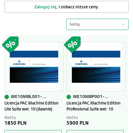
Zaloguj się
, i zobacz niższe ceny.
Sortuj
ME10MBL001-PR-AP
ME10MBP001-PR-AP
Licencja PAC Machine Edition
Licencja PAC Machine Edition
Lite Suite wer. 10 (dawniej
Professional Suite wer. 10
Proficy Machine Edition) z
(dawniej Proficy Machine
Netto
Netto
pakietem Primary Support.
Edition) z pakietem Primary
1850 PLN
5900 PLN
Promocja na jednorazowy zakup
Support. Promocja na
oprogramowania.
jednorazowy zakup