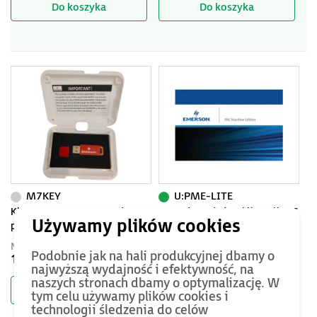
Do koszyka
Do koszyka
oprogramowania.
M7KEY
U:PME-LITE
Klucz sprzętowy M7KEY do
Upgrade posiadanej licencji PAC
pakietu PAC Machine Edition
Machine Edition Lite do
najnowszej wersji
Netto
Netto
Podobnie jak na hali produkcyjnej dbamy o
1160 PLN
2360 PLN
najwyższą wydajność i efektywność, na
naszych stronach dbamy o optymalizację. W
Do koszyka
Do koszyka
tym celu używamy plików cookies i
technologii śledzenia do celów