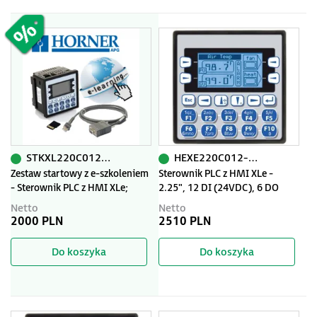
STKXL220C012-SZK
HEXE220C012-01
Zestaw startowy z e-szkoleniem
Sterownik PLC z HMI XLe -
- Sterownik PLC z HMI XLe;
2.25", 12 DI (24VDC), 6 DO
2,25" + IO
(relay 2A), 4 AI (0-10V, 0-
Netto
Netto
20mA); zasilanie 9-30VDC
2000 PLN
2510 PLN
Do koszyka
Do koszyka