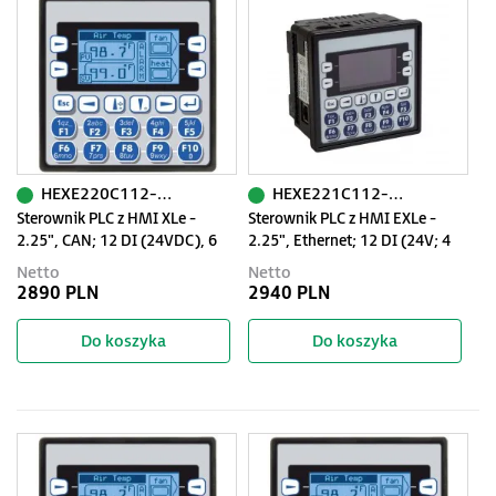
HEXE220C112-01
HEXE221C112-01
Sterownik PLC z HMI XLe -
Sterownik PLC z HMI EXLe -
2.25", CAN; 12 DI (24VDC), 6
2.25", Ethernet; 12 DI (24V; 4
DO (relay 2A), 4 AI (0-10V, 0-
HSC); 6 DO (przekaźnik 2A); 4 AI
Netto
Netto
20mA); zasilanie 9-30VDC
(0-10V; 0-20mA; 4-20mA)
2890 PLN
2940 PLN
Do koszyka
Do koszyka