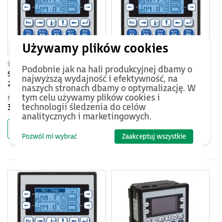
HEXE220C013-01
HEXE220C014-01
Podobnie jak na hali produkcyjnej dbamy o
Sterownik PLC z HMI XLe -
Sterownik PLC z HMI XLe -
najwyższą wydajność i efektywność, na
2.25", 12 DI (24VDC), 12 DO
2.25", 24 DI (24VDC), 16 DO
naszych stronach dbamy o optymalizację. W
(24VDC), 2 AI (0-10V, 0-20mA);
(24VDC), 2 AI (0-10V, 0-20mA);
tym celu używamy plików cookies i
Netto
Netto
zasilanie 9-30VDC
zasilanie 9-30VDC
technologii śledzenia do celów
3230 PLN
3580 PLN
analitycznych i marketingowych.
Do koszyka
Do koszyka
Pozwól mi wybrać
Zaakceptuj wszystkie