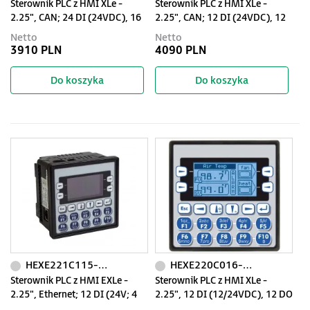
Sterownik PLC z HMI XLe -
Sterownik PLC z HMI XLe -
2.25", CAN; 24 DI (24VDC), 16
2.25", CAN; 12 DI (24VDC), 12
DO (24VDC), 2 AI (0-10V, 0-
DO (24VDC), 2 AI (0-10V, 0-
Netto
Netto
20mA); zasilanie 9-30VDC
20mA, TC, RTD), 2 AO (0-10V, 0-
3910 PLN
4090 PLN
20mA); zasilanie 9-30VDC
Do koszyka
Do koszyka
HEXE221C115-01
HEXE220C016-01
Sterownik PLC z HMI EXLe -
Sterownik PLC z HMI XLe -
2.25", Ethernet; 12 DI (24V; 4
2.25", 12 DI (12/24VDC), 12 DO
HSC); 12 DO (24V; 2 PWM); 2 AI
(24VDC), 6 AI (0-10V, 0-20mA,