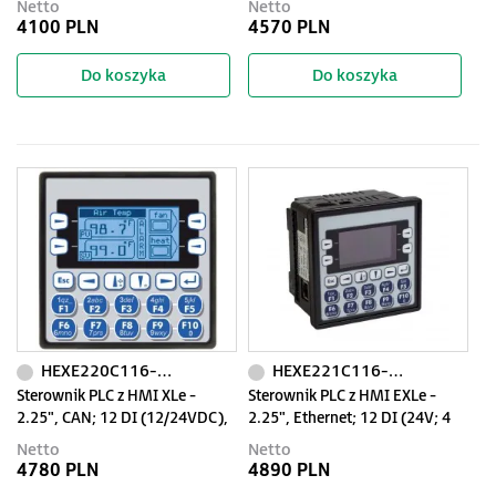
Netto
Netto
(0-10V; 0-20mA; 4-20mA; RTD;
TC, RTD), 4 AO (0-10V, 0-
4100 PLN
4570 PLN
THM); 2 AO (0-10V; 0-20mA; 4-
20mA); zasilanie 9-30VDC
20mA)
Do koszyka
Do koszyka
HEXE220C116-01
HEXE221C116-01
Sterownik PLC z HMI XLe -
Sterownik PLC z HMI EXLe -
2.25", CAN; 12 DI (12/24VDC),
2.25", Ethernet; 12 DI (24V; 4
12 DO (24VDC), 6 AI (0-10V, 0-
HSC); 12 DO (24V; 2 PWM); 6 AI
Netto
Netto
20mA, TC, RTD), 4 AO (0-10V, 0-
(0-10V; 0-20mA; 4-20mA; RTD;
4780 PLN
4890 PLN
20mA); zasilanie 9-30VDC
THM); 4 AO (0-10V; 0-20mA; 4-