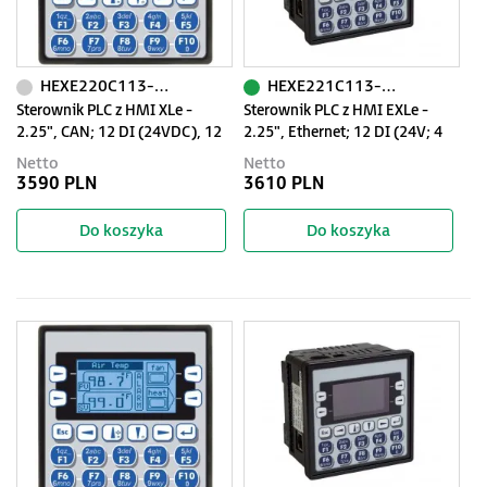
HEXE220C113-01
HEXE221C113-01
Sterownik PLC z HMI XLe -
Sterownik PLC z HMI EXLe -
2.25", CAN; 12 DI (24VDC), 12
2.25", Ethernet; 12 DI (24V; 4
DO (24VDC), 2 AI (0-10V, 0-
HSC); 12 DO (24V; 2 PWM); 2 AI
Netto
Netto
20mA); zasilanie 9-30VDC
(0-10V; 0-20mA; 4-20mA)
3590 PLN
3610 PLN
Do koszyka
Do koszyka