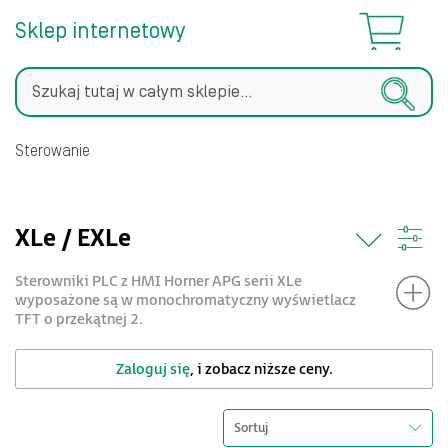
Sklep internetowy
Szukaj
Sterowanie
XLe / EXLe
Sterowniki PLC z HMI Horner APG serii XLe
wyposażone są w monochromatyczny wyświetlacz
TFT o przekątnej 2.
Zaloguj się
, i zobacz niższe ceny.
Sortuj