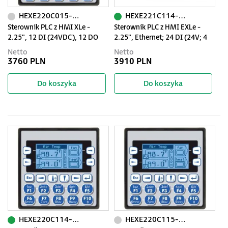
HEXE220C015-01
HEXE221C114-01
Sterownik PLC z HMI XLe -
Sterownik PLC z HMI EXLe -
2.25", 12 DI (24VDC), 12 DO
2.25", Ethernet; 24 DI (24V; 4
(24VDC), 2 AI (0-10V, 0-20mA,
HSC); 16 DO (24V; 2 PWM); 2 AI
Netto
Netto
TC, RTD), 2 AO (0-10V, 0-
(0-10V; 0-20mA; 4-20mA)
3760 PLN
3910 PLN
20mA); zasilanie 9-30VDC
Do koszyka
Do koszyka
HEXE220C114-01
HEXE220C115-01