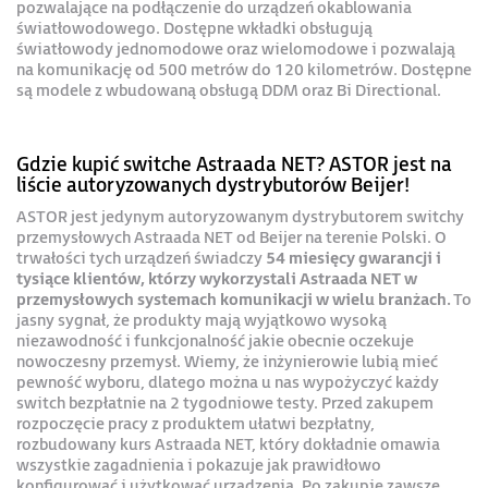
pozwalające na podłączenie do urządzeń okablowania
światłowodowego. Dostępne wkładki obsługują
światłowody jednomodowe oraz wielomodowe i pozwalają
na komunikację od 500 metrów do 120 kilometrów. Dostępne
są modele z wbudowaną obsługą DDM oraz Bi Directional.
Gdzie kupić switche Astraada NET? ASTOR jest na
liście autoryzowanych dystrybutorów Beijer!
ASTOR jest jedynym autoryzowanym dystrybutorem switchy
przemysłowych Astraada NET od Beijer na terenie Polski. O
trwałości tych urządzeń świadczy
54 miesięcy gwarancji i
tysiące klientów, którzy wykorzystali Astraada NET w
przemysłowych systemach komunikacji w wielu branżach.
To
jasny sygnał, że produkty mają wyjątkowo wysoką
niezawodność i funkcjonalność jakie obecnie oczekuje
nowoczesny przemysł. Wiemy, że inżynierowie lubią mieć
pewność wyboru, dlatego można u nas wypożyczyć każdy
switch bezpłatnie na 2 tygodniowe testy. Przed zakupem
rozpoczęcie pracy z produktem ułatwi bezpłatny,
rozbudowany kurs Astraada NET, który dokładnie omawia
wszystkie zagadnienia i pokazuje jak prawidłowo
konfigurować i użytkować urządzenia. Po zakupie zawsze