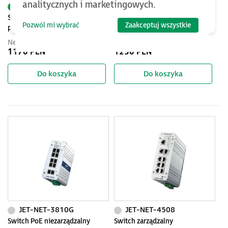
analitycznych i marketingowych.
JET-NET-2208-T7-SC1-SM
JET-NET-3008G
Switch niezarządzalny
Switch niezarządzalny
Pozwól mi wybrać
Zaakceptuj wszystkie
przemysłowy, Ethernet - 8-
przemysłowy, Ethernet - 8-
portowy (7x10/100 Base-TX + 1
portowy (100/1000 Base-TX)
Netto
Netto
złącze singlemode - 100 Base-
1170 PLN
1250 PLN
FX), IP30, -40...+75C
Do koszyka
Do koszyka
JET-NET-3810G
JET-NET-4508
Switch PoE niezarządzalny
Switch zarządzalny