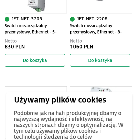
JET-NET-3205G-1F
JET-NET-2208-T7-SC1-MM
Switch niezarządzalny
Switch niezarządzalny
przemysłowy, Ethernet - 5-
przemysłowy, Ethernet - 8-
portowy (4x 10/100/1000Base-
portowy (7x10/100 Base-TX + 1
Netto
Netto
TX, 1x 1000Base-FX-SFP )
złącze multimode - 100 Base-
830 PLN
1060 PLN
FX), IP30, -40...+75C
Do koszyka
Do koszyka
Podobnie jak na hali produkcyjnej dbamy o
najwyższą wydajność i efektywność, na
naszych stronach dbamy o optymalizację. W
tym celu używamy plików cookies i
technologii śledzenia do celów