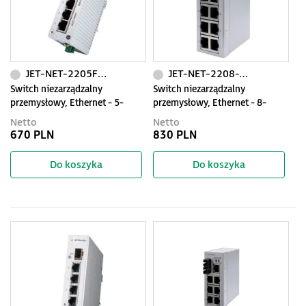
JET-NET-2205F-S
JET-NET-2208-T8
Switch niezarządzalny
Switch niezarządzalny
przemysłowy, Ethernet - 5-
przemysłowy, Ethernet - 8-
portowy (4 x 10/100 Base-TX +
portowy (10/100 Base-TX),
Netto
Netto
1 złącze singlemode- 100 Base-
IP30, -40...+75C
670 PLN
830 PLN
X)
Do koszyka
Do koszyka