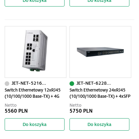
Do koszyka
Do koszyka
JET-NET-5216GP-4F
JET-NET-6228G-4F-AC-2DC-EU
Switch Ethernetowy 12xRJ45
Switch Ethernetowy 24xRJ45
(10/100/1000 Base-TX) + 4G
(10/100/1000 Base-TX) + 4xSFP
SFP, PoE, zarządzalny (SNMP,
(100/1000 Base-X), zarządzalny
Netto
Netto
WEB), RapidSuperRing, -40+70
(SNMP, WEB). DC/AC
5560 PLN
5750 PLN
Do koszyka
Do koszyka