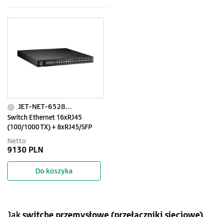
JET-NET-6528GF-2DC24
Switch Ethernet 16xRJ45
(100/1000 TX) + 8xRJ45/SFP
(100/1000 FX) + 4xSFP (1000
Netto
FX), zarządzalny (SNMP, WEB),
9130 PLN
RapidSuperRing, montaż w
szafie rack 19", -40…+75C,
Do koszyka
2x230VAC, wtyk EU
Jak
switche przemysłowe (przełączniki sieciowe)
,