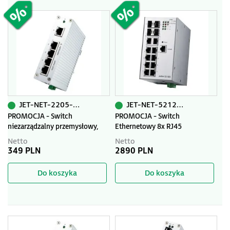
JET-NET-2205-PR
JET-NET-5212G-2C2F-PR
PROMOCJA - Switch
PROMOCJA - Switch
niezarządzalny przemysłowy,
Ethernetowy 8x RJ45
Ethernet - 5-portowy (10/100
(10/100/1000 Base-TX) + 2x Gb
Netto
Netto
Base-TX), IP30, -40...+75C
Combo + 2x SFP, zarządzalny
349 PLN
2890 PLN
(SNMP, WEB), RapidSuperRing
Do koszyka
Do koszyka