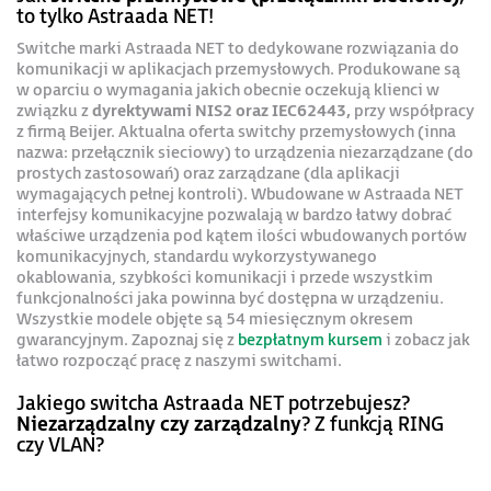
to tylko Astraada NET!
Switche marki Astraada NET to dedykowane rozwiązania do
komunikacji w aplikacjach przemysłowych. Produkowane są
w oparciu o wymagania jakich obecnie oczekują klienci w
związku z
dyrektywami NIS2 oraz IEC62443,
przy współpracy
z firmą Beijer. Aktualna oferta switchy przemysłowych (inna
nazwa: przełącznik sieciowy) to urządzenia niezarządzane (do
prostych zastosowań) oraz zarządzane (dla aplikacji
wymagających pełnej kontroli). Wbudowane w Astraada NET
interfejsy komunikacyjne pozwalają w bardzo łatwy dobrać
właściwe urządzenia pod kątem ilości wbudowanych portów
komunikacyjnych, standardu wykorzystywanego
okablowania, szybkości komunikacji i przede wszystkim
funkcjonalności jaka powinna być dostępna w urządzeniu.
Wszystkie modele objęte są 54 miesięcznym okresem
gwarancyjnym. Zapoznaj się z
bezpłatnym kursem
i zobacz jak
łatwo rozpocząć pracę z naszymi switchami.
Jakiego switcha Astraada NET potrzebujesz?
Niezarządzalny czy zarządzalny
? Z funkcją RING
czy VLAN?