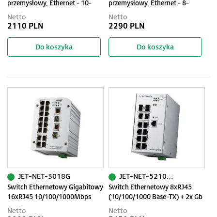
przemysłowy, Ethernet - 10-
przemysłowy, Ethernet - 8-
portowy (8 x 10/100 TX, PoE + 2
portowy (SNMP, SuperRing)
Netto
Netto
x 10/100/1000 TX)
2110 PLN
2290 PLN
Do koszyka
Do koszyka
JET-NET-3018G
JET-NET-5210G-2C
Switch Ethernetowy Gigabitowy
Switch Ethernetowy 8xRJ45
16xRJ45 10/100/1000Mbps
(10/100/1000 Base-TX) + 2x Gb
oraz 2 porty COMBO
Combo, zarządzalny (SNMP,
Netto
Netto
100/1000Mbps
WEB), IEEE802.1Q,