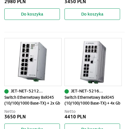
2980 PLN
3450 PLN
RapidSuperRing, -40-75C
Do koszyka
Do koszyka
JET-NET-5212G-2C2F
JET-NET-5216G-4C4F
Switch Ethernetowy 8xRJ45
Switch Ethernetowy 8xRJ45
(10/100/1000 Base-TX) + 2x Gb
(10/100/1000 Base-TX) + 4x Gb
Combo + 2x SFP, zarządzalny
Combo + 4G SFP, zarządzalny
Netto
Netto
(SNMP, WEB), RapidSuperRing
(SNMP, WEB), RapidSuperRing
3650 PLN
4410 PLN