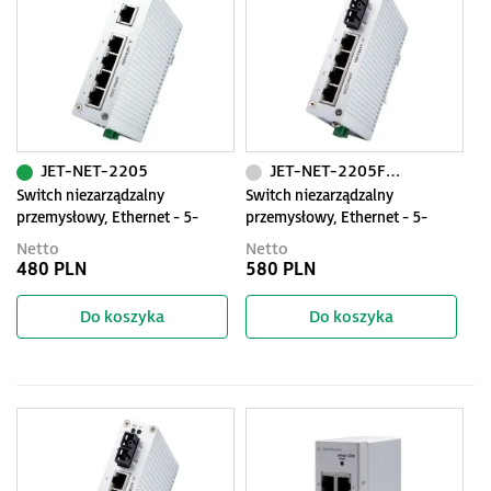
JET-NET-2205
JET-NET-2205F-M
Switch niezarządzalny
Switch niezarządzalny
przemysłowy, Ethernet - 5-
przemysłowy, Ethernet - 5-
portowy (10/100 Base-TX),
portowy (4 x 10/100 Base-TX +
Netto
Netto
IP30, -40...+75C
1 złącze multimode - 100 Base-
480 PLN
580 PLN
X)
Do koszyka
Do koszyka