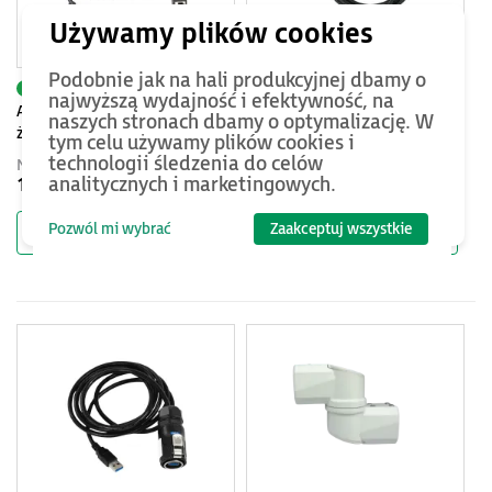
Podobnie jak na hali produkcyjnej dbamy o
AS56PKR-LAN
AS56MKR-HDMI
najwyższą wydajność i efektywność, na
AS56PKR Kabel LAN typu
AS56MKR Kabel HDMI 2.0 do
naszych stronach dbamy o optymalizację. W
żeńskiego do komputera
monitora przemysłowego,
tym celu używamy plików cookies i
przemysłowego, długość 2m
długość 2m
technologii śledzenia do celów
Netto
Netto
analitycznych i marketingowych.
120 PLN
120 PLN
Pozwól mi wybrać
Zaakceptuj wszystkie
Do koszyka
Do koszyka