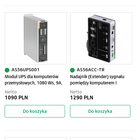
AS56UPS001
AS56ACC-TR
Moduł UPS dla komputerów
Nadajnik (Extender) sygnału
przemysłowych, 1080 Ws, 9A,
pomiędzy komputerem i
12/24V DC
monitorem, zasięg 100 metrów
Netto
Netto
po RJ45
1090 PLN
1290 PLN
Do koszyka
Do koszyka