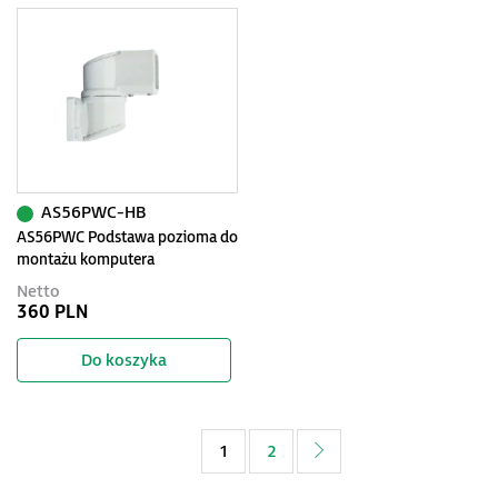
AS56PWC-HB
AS56PWC Podstawa pozioma do
montażu komputera
przemysłowego
Netto
360 PLN
Do koszyka
1
2