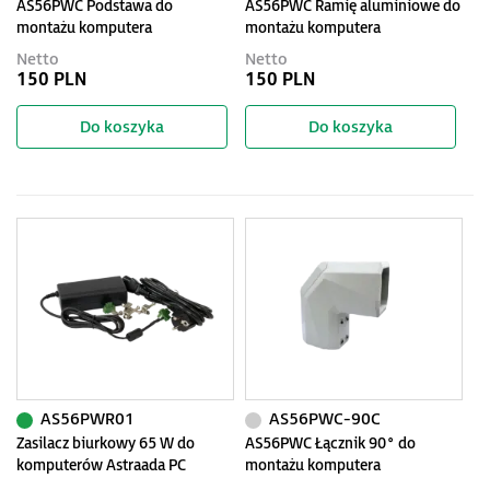
AS56PWC Podstawa do
AS56PWC Ramię aluminiowe do
montażu komputera
montażu komputera
przemysłowego
przemysłowego 500mm
Netto
Netto
150 PLN
150 PLN
Do koszyka
Do koszyka
AS56PWR01
AS56PWC-90C
Zasilacz biurkowy 65 W do
AS56PWC Łącznik 90° do
komputerów Astraada PC
montażu komputera
przemysłowego