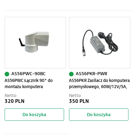
AS56PWC-90BC
AS56PKR-PWR
AS56PWC Łącznik 90° do
AS56PKR Zasilacz do komputera
montażu komputera
przemysłowego, 60W/12V/5A,
przemysłowego
3 piny, wodoodporny, IP67
Netto
Netto
320 PLN
350 PLN
Do koszyka
Do koszyka