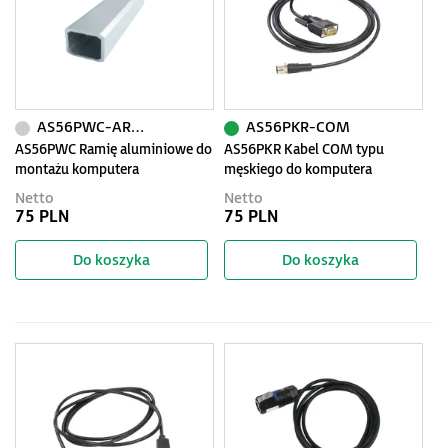
AS56PWC-ARM250
AS56PKR-COM
AS56PWC Ramię aluminiowe do
AS56PKR Kabel COM typu
montażu komputera
męskiego do komputera
przemysłowego 250mm
przemysłowego, długość 2m
Netto
Netto
75 PLN
75 PLN
Do koszyka
Do koszyka