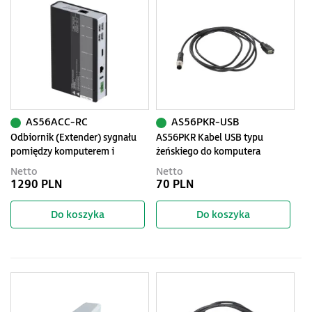
AS56ACC-RC
AS56PKR-USB
Odbiornik (Extender) sygnału
AS56PKR Kabel USB typu
pomiędzy komputerem i
żeńskiego do komputera
monitorem, zasięg 100 metrów
przemysłowego, długość 2m
Netto
Netto
po RJ45
1290 PLN
70 PLN
Do koszyka
Do koszyka