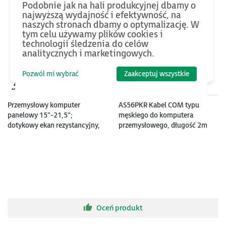
Podobnie jak na hali produkcyjnej dbamy o
najwyższą wydajność i efektywność, na
naszych stronach dbamy o optymalizację. W
tym celu używamy plików cookies i
technologii śledzenia do celów
analitycznych i marketingowych.
Pozwól mi wybrać
Zaakceptuj wszystkie
od 6980
PLN
75
PLN
Przemysłowy komputer
AS56PKR Kabel COM typu
panelowy 15"-21,5";
męskiego do komputera
dotykowy ekan rezystancyjny,
przemysłowego, długość 2m
obudowa ze stali nierdzewnej
IP69K, Intel Celeron J6412; do
16 GB RAM; mSATA SSD
Oceń produkt