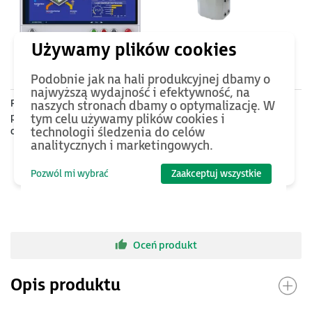
od 8280
PLN
240
PLN
Podobnie jak na hali produkcyjnej dbamy o
najwyższą wydajność i efektywność, na
Przemysłowy komputer
AS56PWC Łącznik 90° do
naszych stronach dbamy o optymalizację. W
panelowy z przyciskami (pulpit
montażu komputera
tym celu używamy plików cookies i
technologii śledzenia do celów
operacyjny), dotykowy ekran
przemysłowego
analitycznych i marketingowych.
pojemnościowy 15"-21,5",
procesor Intel i3/i5 11
generacji/Celeron J6412, do
Pozwól mi wybrać
Zaakceptuj wszystkie
32 GB RAM, montaż na
wysięgniku
Oceń produkt
Opis produktu