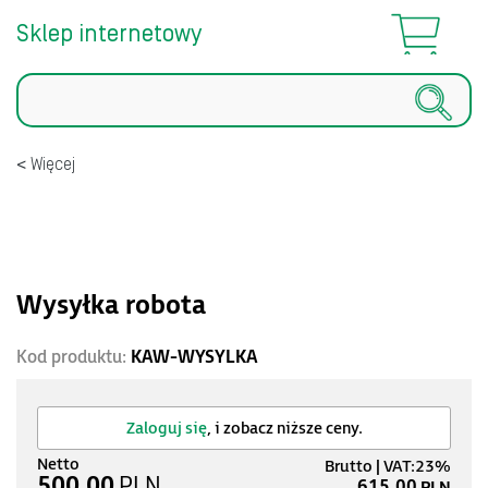
Sklep internetowy
Szukaj
Więcej
Wysyłka robota
Kod produktu:
KAW-WYSYLKA
Zaloguj się
, i zobacz niższe ceny.
500,00
PLN
615,00
PLN