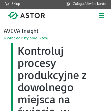
Sklep
Zaloguj/Utwórz konto
Poka
nawig
AVEVA Insight
« Wróć do listy produktów
Kontroluj
procesy
produkcyjne z
dowolnego
miejsca na