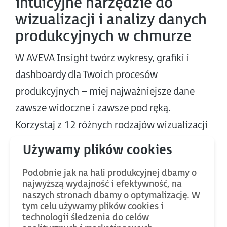
intuicyjne narzędzie do
wizualizacji i analizy danych
produkcyjnych w chmurze
W AVEVA Insight twórz wykresy, grafiki i
dashboardy dla Twoich procesów
produkcyjnych – miej najważniejsze dane
zawsze widoczne i zawsze pod ręką.
Korzystaj z 12 różnych rodzajów wizualizacji
danych.
Wyświetlaj dane z różnych źródeł na jednym
Podobnie jak na hali produkcyjnej dbamy o
wykresie lub przedstawiaj danych z jednego
najwyższą wydajność i efektywność, na
naszych stronach dbamy o optymalizację. W
źródła na kilku wykresach (w przypadku
tym celu używamy plików cookies i
dużej ilości zmiennych). Łącz kilka rodzajów
technologii śledzenia do celów