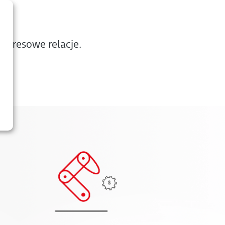
ookresowe relacje.