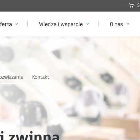
S
ferta
Wiedza i wsparcie
O nas
ozwiązania
Kontakt
i zwinna