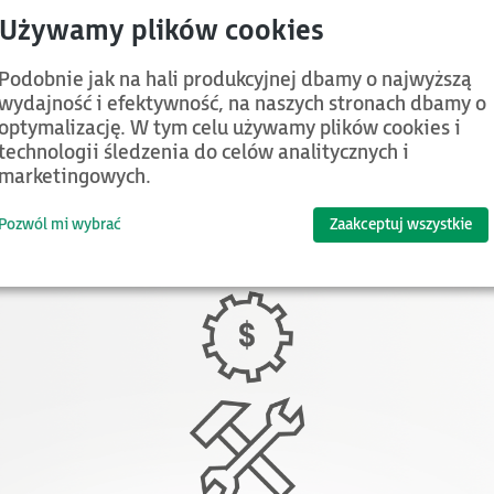
Podobnie jak na hali produkcyjnej dbamy o najwyższą
wojego biznesu. Działamy zwinnie, dbając o dług
wydajność i efektywność, na naszych stronach dbamy o
optymalizację. W tym celu używamy plików cookies i
 zrozumiałe odpowiedzi.
technologii śledzenia do celów analitycznych i
marketingowych.
Pozwól mi wybrać
Zaakceptuj wszystkie