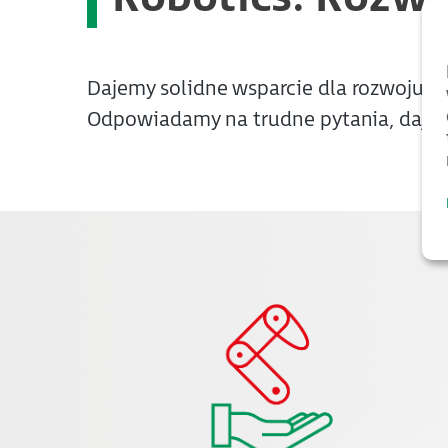
Dajemy solidne wsparcie dla rozwoju T
Odpowiadamy na trudne pytania, dając