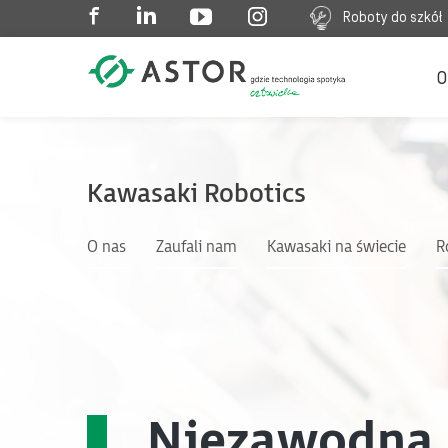
Roboty do szkół
O
Kawasaki Robotics
O nas
Zaufali nam
Kawasaki na świecie
R
Niezawodna 