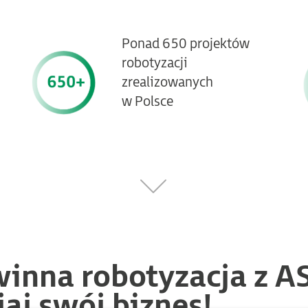
Ponad 650 projektów
robotyzacji
zrealizowanych
w Polsce
inna robotyzacja z A
aj swój biznes!