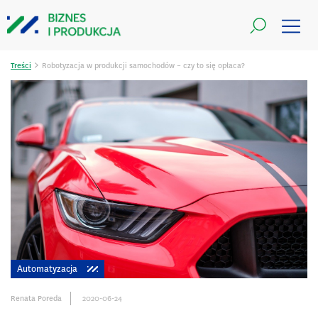
>
Treści
Robotyzacja w produkcji samochodów – czy to się opłaca?
Automatyzacja
Renata Poreda
2020-06-24