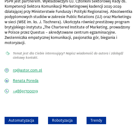
PSPR jest partnerem. Wykładowczyni UJ. Członkini Sektorowej Rady ds.
Kompetencji Sektora Komunikacji Marketingowej kadencji 2025-2029
działającej przy Ministerstwie Funduszy i Polityki Regionalnej. Absolwentka
podyplomowych studiów w zakresie Public Relations (UJ) oraz Marketingu
w sieci (WSE im. ks. J. Tischnera). Ukończyła również prestiżowy program
brytyjskiego instytutu „The Chartered Institute of Marketing, prowadzony
w Polsce przez Questus – akredytowane centrum egzaminacyjne.
Zwolenniczka empatycznej komunikacji, pasjonatka gór, biegania i
motoryzacji.
Temat jest dla Ciebie interesujący? Napisz wiadomość do autora i zdobądź
ciekawy kontakt.
rp@astor.com.pl
Renata Poreda
+48691700019
Automatyzacja
Robotyzacja
Trendy