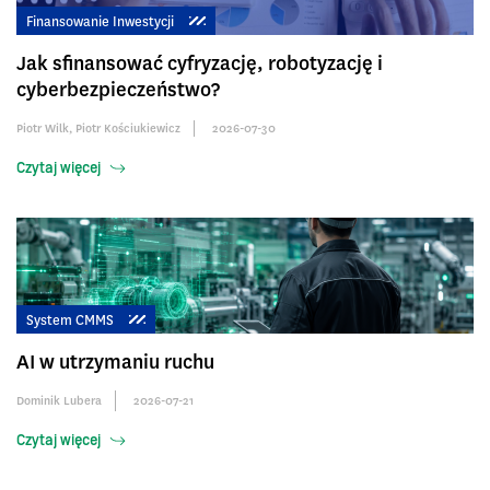
Finansowanie Inwestycji
Jak sfinansować cyfryzację, robotyzację i
cyberbezpieczeństwo?
Piotr Wilk
,
Piotr Kościukiewicz
2026-07-30
Czytaj więcej
System CMMS
AI w utrzymaniu ruchu
Dominik Lubera
2026-07-21
Czytaj więcej