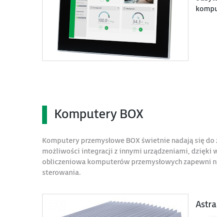
komput
Komputery BOX
Komputery przemysłowe BOX świetnie nadają się do 
możliwości integracji z innymi urządzeniami, dzięk
obliczeniowa komputerów przemysłowych zapewni n
sterowania.
Astr