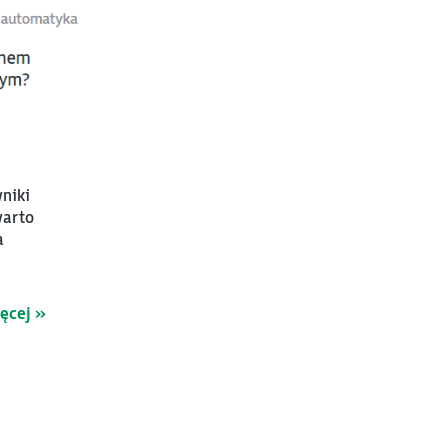
niki
warto
a
ięcej »