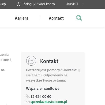
klep
Zaloguj/Utwórz konto
Język
PL
Kariera
Kontakt
dzenia
gotność,
Kontakt
 na
Potrzebujesz pomocy? Skontaktuj
się z nami. Odpowiemy na
wszystkie Twoje pytania.
Wsparcie handlowe
12 424 00 60
sprzedaz@astor.com.pl