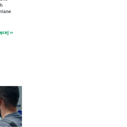
ch
amiane
ięcej »