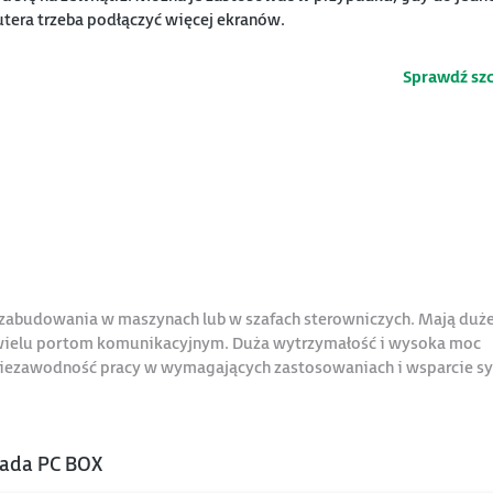
era trzeba podłączyć więcej ekranów.
Sprawdź sz
zabudowania w maszynach lub w szafach sterowniczych. Mają duż
i wielu portom komunikacyjnym. Duża wytrzymałość i wysoka moc
iezawodność pracy w wymagających zastosowaniach i wsparcie 
aada PC BOX