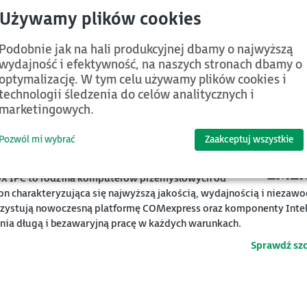
tery przemysłowe BOX Astraada PC to przemysłowe urządzenia
ymi możliwościami komunikacyjnymi i wysoką mocą
zeniową. Dzięki mocnym i sprawdzonym podzespołom zapewniają
Podobnie jak na hali produkcyjnej dbamy o najwyższą
wodną pracę.
wydajność i efektywność, na naszych stronach dbamy o
Sprawdź sz
optymalizację. W tym celu używamy plików cookies i
technologii śledzenia do celów analitycznych i
marketingowych.
Pozwól mi wybrać
Zaakceptuj wszystkie
utery przemysłowe RXi BOX IPC
OX IPC to rodzina komputerów przemysłowych od
n charakteryzująca się najwyższą jakością, wydajnością i niezawo
zystują nowoczesną platformę COMexpress oraz komponenty Intel
ia długą i bezawaryjną pracę w każdych warunkach.
Sprawdź sz