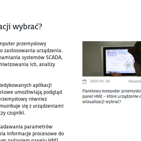
acji wybrać?
komputer przemysłowy
o zastosowania urządzenia.
chamiania systemów SCADA,
hiwizowania ich, analizy
edykowanych aplikacji
nelowe umożliwiają podgląd
 przemysłowy również
munikuje się z urządzeniami
zy czujniki.
do zadawania parametrów
nia informacje procesowe do
nym zadaniem panelu HMI,