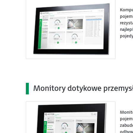
Kompu
pojemn
rezyst
najlep
pojed
Monitory dotykowe przemys
Monito
pojem
zabudo
odbywa