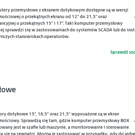
tery przemysłowe z ekranem dotykowym dostępne są w wersji
ościowej o przekątnych ekranu od 12” do 21,5” oraz
ancyjnej o przekątnych 15” i 17”. Taki komputer przemysłowy
iej sprawdzi się w zastosowaniach do systemów SCADA lub do insta
ynczych stanowiskach operatorów.
Sprawdź sz
łowe
ry dotykowe 15”, 18,5” oraz 21,5” wyposażone są w ekran
nościowy. Sprawdzą się tam, gdzie komputer przemysłowy BOX
wany jest w szafie lub maszynie, a monitorowanie i sterowanie
 się na zewnątrz. Można je zastosować w przypadku, gdy do jedn