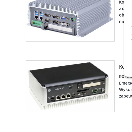
Kompu
z duż
oblic
nieza
Komp
RXi B
Emerso
Wykor
zapewn