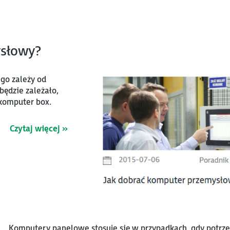
ysłowy?
o zależy od
ędzie zależało,
 komputer box.
Czytaj więcej »
Komputery panelowe stosuje się w przypadkach, gdy potrz