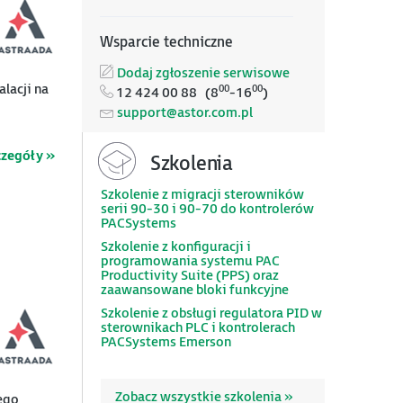
Wsparcie techniczne
Dodaj zgłoszenie serwisowe
lacji na
00
00
12 424 00 88 (8
-16
)
support@astor.com.pl
czegóły »
Szkolenia
Szkolenie z migracji sterowników
serii 90-30 i 90-70 do kontrolerów
PACSystems
Szkolenie z konfiguracji i
programowania systemu PAC
Productivity Suite (PPS) oraz
zaawansowane bloki funkcyjne
Szkolenie z obsługi regulatora PID w
sterownikach PLC i kontrolerach
PACSystems Emerson
Zobacz wszystkie szkolenia »
ego