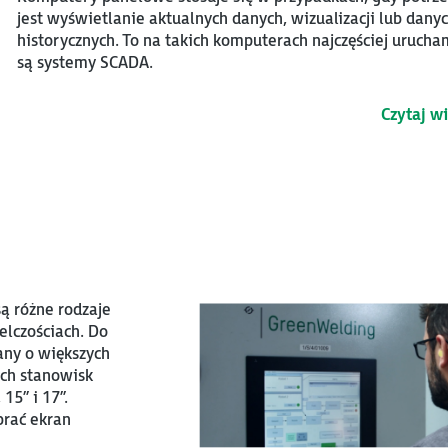
jest wyświetlanie aktualnych danych, wizualizacji lub dany
historycznych. To na takich komputerach najczęściej uruch
są systemy SCADA.
Czytaj w
ą różne rodzaje
elczościach. Do
any o większych
ych stanowisk
15” i 17”.
brać ekran