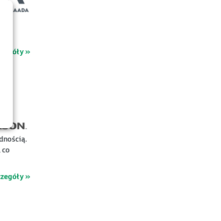
czegóły »
dnością.
 co
czegóły »