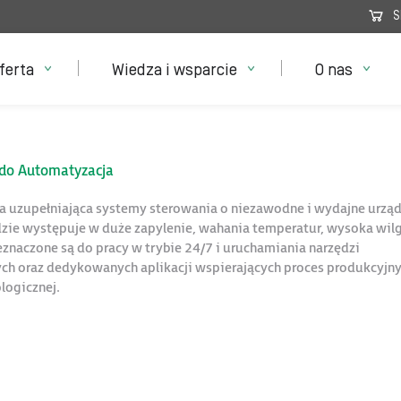
S
ferta
Wiedza i wsparcie
O nas
do Automatyzacja
a uzupełniająca systemy sterowania o niezawodne i wydajne urzą
zie występuje w duże zapylenie, wahania temperatur, wysoka wil
eznaczone są do pracy w trybie 24/7 i uruchamiania narzędzi
nych oraz dedykowanych aplikacji wspierających proces produkcyjny
logicznej.