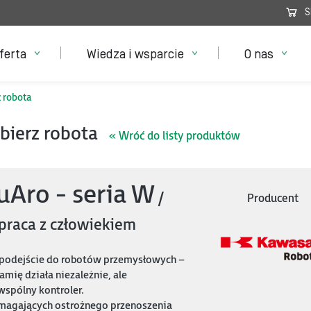
S
ferta
Wiedza i wsparcie
O nas
 robota
bierz robota
« Wróć do listy produktów
uAro - seria W
/
Producent
praca z człowiekiem
 podejście do robotów przemysłowych –
mię działa niezależnie, ale
wspólny kontroler.
magających ostrożnego przenoszenia