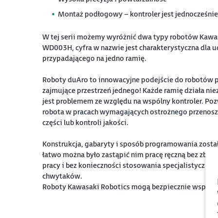
Montaż podłogowy – kontroler jest jednocześni
W tej serii możemy wyróżnić dwa typy robotów Kaw
WD003H, cyfra w nazwie jest charakterystyczna dla 
przypadającego na jedno ramię.
Roboty duAro to innowacyjne podejście do robotów 
zajmujące przestrzeń jednego! Każde ramię działa niez
jest problemem ze względu na wspólny kontroler. Po
robota w pracach wymagających ostrożnego przenosze
części lub kontroli jakości.
Konstrukcja, gabaryty i sposób programowania zosta
łatwo można było zastąpić nim pracę ręczną bez zbęd
pracy i bez konieczności stosowania specjalistycznyc
chwytaków.
Roboty Kawasaki Robotics mogą bezpiecznie współpr