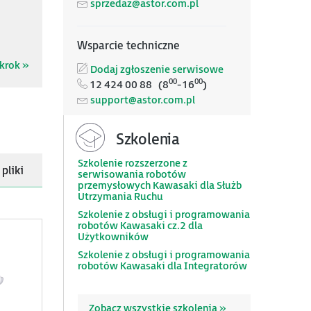
sprzedaz@astor.com.pl
Wsparcie techniczne
krok »
Dodaj zgłoszenie serwisowe
00
00
12 424 00 88 (8
-16
)
support@astor.com.pl
Szkolenia
Szkolenie rozszerzone z
pliki
serwisowania robotów
przemysłowych Kawasaki dla Służb
Utrzymania Ruchu
Szkolenie z obsługi i programowania
robotów Kawasaki cz.2 dla
Użytkowników
Szkolenie z obsługi i programowania
robotów Kawasaki dla Integratorów
Zobacz wszystkie szkolenia »