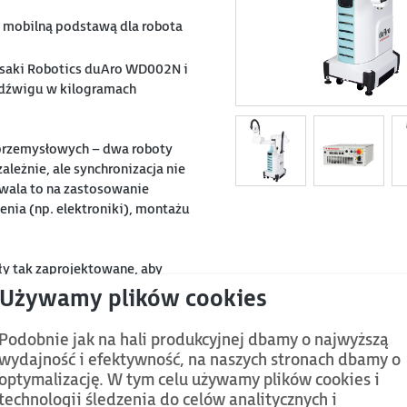
e mobilną podstawą dla robota
asaki Robotics duAro WD002N i
udźwigu w kilogramach
przemysłowych – dwa roboty
ależnie, ale synchronizacja nie
zwala to na zastosowanie
nia (np. elektroniki), montażu
ły tak zaprojektowane, aby
nych modyfikacji stanowiska
h uchwytów, narzędzi i
Podobnie jak na hali produkcyjnej dbamy o najwyższą
acować z ludźmi.
wydajność i efektywność, na naszych stronach dbamy o
optymalizację. W tym celu używamy plików cookies i
technologii śledzenia do celów analitycznych i