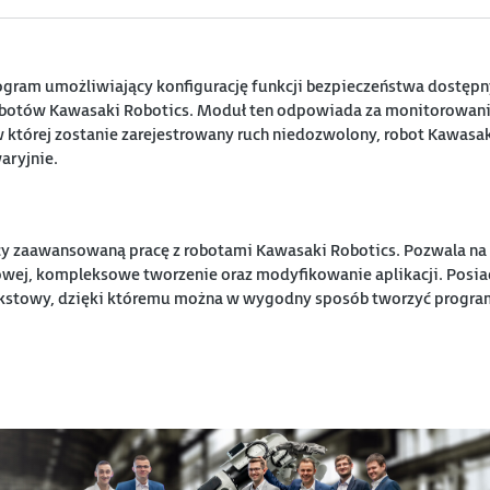
ogram umożliwiający konfigurację funkcji bezpieczeństwa dostęp
obotów Kawasaki Robotics. Moduł ten odpowiada za monitorowani
 w której zostanie zarejestrowany ruch niedozwolony, robot Kawasa
aryjnie.
y zaawansowaną pracę z robotami Kawasaki Robotics. Pozwala na r
owej, kompleksowe tworzenie oraz modyfikowanie aplikacji. Posi
stowy, dzięki któremu można w wygodny sposób tworzyć progra