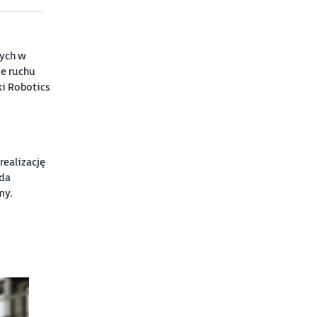
nych w
e ruchu
ki Robotics
ealizację
ada
my.