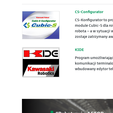
CS-Configurator
CS-Konfigurator to pr
module Cubic-S dla r
robota – a w sytuacji
zostaje zatrzymany aw
KIDE
Program umożliwiając
komunikacji terminal
wbudowany edytor tek