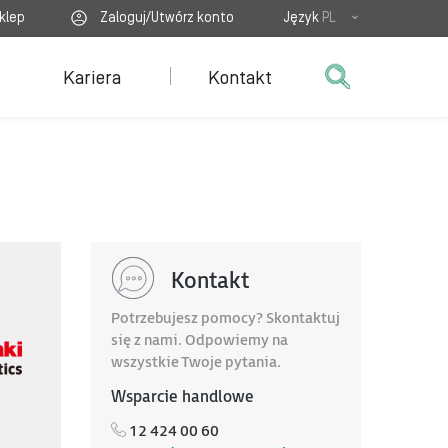
klep
Zaloguj/Utwórz konto
Język
PL
Kariera
Kontakt
Kontakt
Potrzebujesz pomocy? Skontaktuj
się z nami. Odpowiemy na
wszystkie Twoje pytania.
Wsparcie handlowe
12 424 00 60