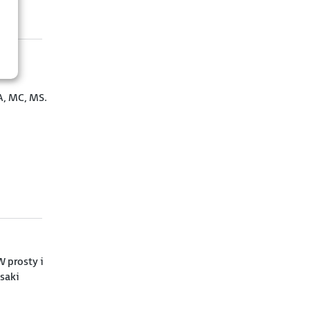
A, MC, MS.
 prosty i
asaki