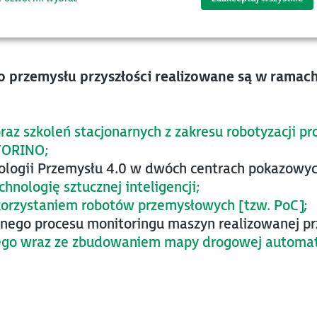
tórym klienci nie tylko uzupełniają swoje kompeten
półczesnego rynku.
do przemysłu przyszłości realizowane są w ramach
raz szkoleń stacjonarnych z zakresu robotyzacji 
TORINO;
nologii Przemysłu 4.0 w dwóch centrach pokazowych
chnologię sztucznej inteligencji;
ykorzystaniem robotów przemysłowych [tzw. PoC];
anego procesu monitoringu maszyn realizowanej p
ego wraz ze zbudowaniem mapy drogowej automat