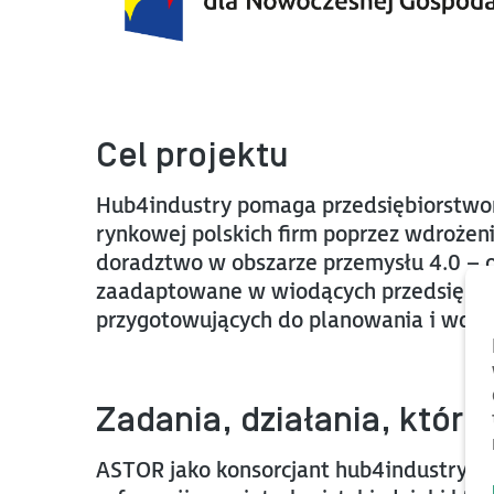
Cel projektu
Hub4industry pomaga przedsiębiorstwom 
rynkowej polskich firm poprzez wdrożen
doradztwo w obszarze przemysłu 4.0 – o
zaadaptowane w wiodących przedsiębiors
przygotowujących do planowania i wdr
Zadania, działania, które
ASTOR jako konsorcjant hub4industry, p