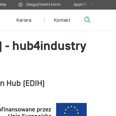
klep
Zaloguj/Utwórz konto
Język
PL
Kariera
Kontakt
) - hub4industry
on Hub (EDIH)