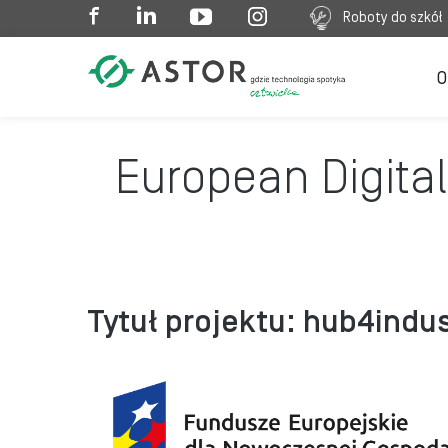
Roboty do szkół
O
European Digita
Tytuł projektu: hub4indus