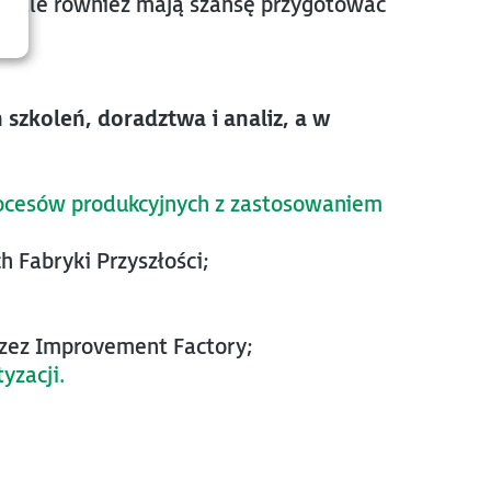
cje, ale również mają szansę przygotować
 szkoleń, doradztwa i analiz, a w
procesów produkcyjnych z zastosowaniem
 Fabryki Przyszłości;
rzez Improvement Factory;
yzacji.