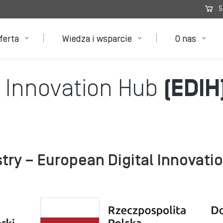
S
ferta
Wiedza i wsparcie
O nas
l Innovation Hub
(EDIH
try – European Digital Innovati