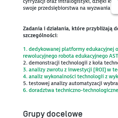
cyfryzacji oraz intralogistyki, dzięki k
swoje przedsiębiorstwa na wyzwania ws
Zadania i działania, które przybliżają 
szczególności:
1. dedykowanej platformy edukacyjnej o
rewolucyjnego robota edukacyjnego AS
2. demonstracji technologii z koła tech
3. analizy zwrotu z inwestycji [ROI] w te
4. analiz wykonalności technologii z w
5. testowej analizy automatyzacji wybr
6. doradztwa techniczno-technologiczn
Grupy docelowe