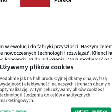
w ewolucji do fabryki przyszłości. Naszym celem 
ie nowoczesnych technologii i rozwiązań. Klienci
d koncepcji, aż do wdrożenia. Mają możliwość na
twach krajowych i zagranicznych, wziąć udział w
ożenia zrównoważonych zmian.
Podobnie jak na hali produkcyjnej dbamy o najwyższą
wydajność i efektywność, na naszych stronach dbamy o
optymalizację. W tym celu używamy plików cookies i
 będą realizowane w projekcie
technologii śledzenia do celów analitycznych i
marketingowych.
rezentuje przedsiębiorcom zagadnienia związane z 
Pozwól mi wybrać
Zaakceptuj wszystkie