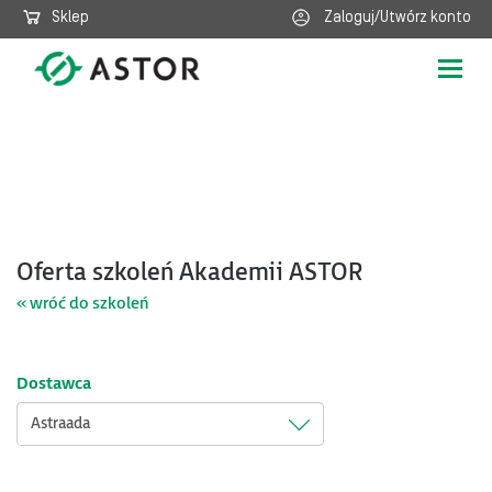
Sklep
Zaloguj/Utwórz konto
Poka
nawig
Oferta szkoleń Akademii ASTOR
« wróć do szkoleń
Dostawca