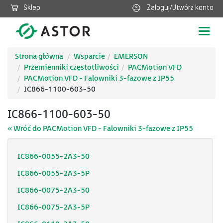
Sklep
Zaloguj/Utwórz konto
Poka
nawig
Strona główna
Wsparcie
EMERSON
Przemienniki częstotliwości
PACMotion VFD
PACMotion VFD - Falowniki 3-fazowe z IP55
IC866-1100-603-50
IC866-1100-603-50
« Wróć do PACMotion VFD - Falowniki 3-fazowe z IP55
IC866-0055-2A3-50
IC866-0055-2A3-5P
IC866-0075-2A3-50
IC866-0075-2A3-5P