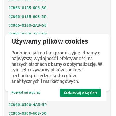
IC866-0185-603-50
IC866-0185-603-5P
IC866-0220-2A3-50
IC866-0220-2A3-5P
IC866-0220-4A3-50
IC866-0220-4A3-5P
Podobnie jak na hali produkcyjnej dbamy o
najwyższą wydajność i efektywność, na
IC866-0220-603-50
naszych stronach dbamy o optymalizację. W
IC866-0220-603-5P
tym celu używamy plików cookies i
technologii śledzenia do celów
IC866-0300-2A3-50
analitycznych i marketingowych.
IC866-0300-2A3-5P
Pozwól mi wybrać
Zaakceptuj wszystkie
IC866-0300-4A3-50
IC866-0300-4A3-5P
IC866-0300-603-50