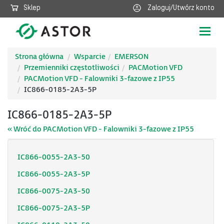
Sklep
Zaloguj/Utwórz konto
Poka
nawig
Strona główna
Wsparcie
EMERSON
Przemienniki częstotliwości
PACMotion VFD
PACMotion VFD - Falowniki 3-fazowe z IP55
IC866-0185-2A3-5P
IC866-0185-2A3-5P
« Wróć do PACMotion VFD - Falowniki 3-fazowe z IP55
IC866-0055-2A3-50
IC866-0055-2A3-5P
IC866-0075-2A3-50
IC866-0075-2A3-5P