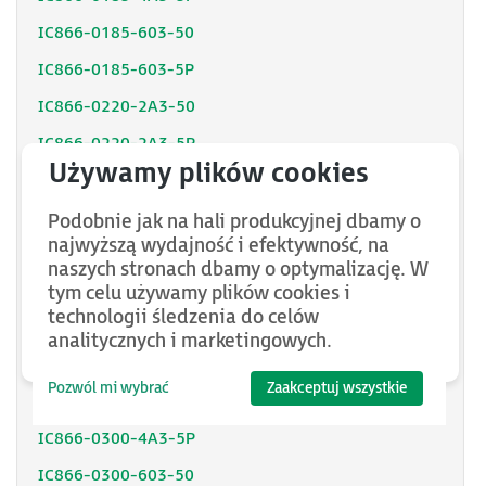
IC866-0185-603-50
IC866-0185-603-5P
IC866-0220-2A3-50
IC866-0220-2A3-5P
IC866-0220-4A3-50
IC866-0220-4A3-5P
Podobnie jak na hali produkcyjnej dbamy o
najwyższą wydajność i efektywność, na
IC866-0220-603-50
naszych stronach dbamy o optymalizację. W
IC866-0220-603-5P
tym celu używamy plików cookies i
technologii śledzenia do celów
IC866-0300-2A3-50
analitycznych i marketingowych.
IC866-0300-2A3-5P
Pozwól mi wybrać
Zaakceptuj wszystkie
IC866-0300-4A3-50
IC866-0300-4A3-5P
IC866-0300-603-50