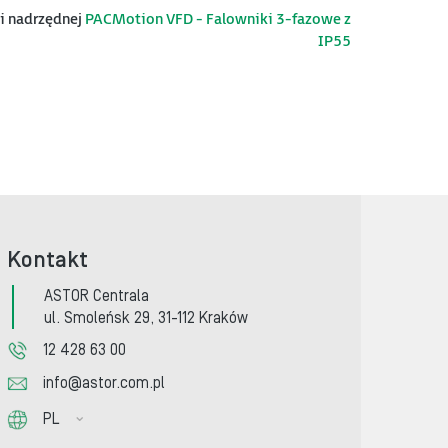
ii nadrzędnej
PACMotion VFD - Falowniki 3-fazowe z
IP55
Kontakt
ASTOR Centrala
ul. Smoleńsk 29, 31-112 Kraków
12 428 63 00
info@astor.com.pl
PL