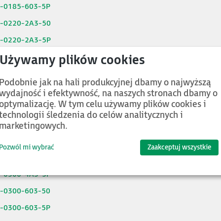
6-0185-603-5P
6-0220-2A3-50
6-0220-2A3-5P
6-0220-4A3-50
6-0220-4A3-5P
Podobnie jak na hali produkcyjnej dbamy o najwyższą
6-0220-603-50
wydajność i efektywność, na naszych stronach dbamy o
optymalizację. W tym celu używamy plików cookies i
6-0220-603-5P
technologii śledzenia do celów analitycznych i
6-0300-2A3-50
marketingowych.
6-0300-2A3-5P
Pozwól mi wybrać
Zaakceptuj wszystkie
6-0300-4A3-50
6-0300-4A3-5P
6-0300-603-50
6-0300-603-5P