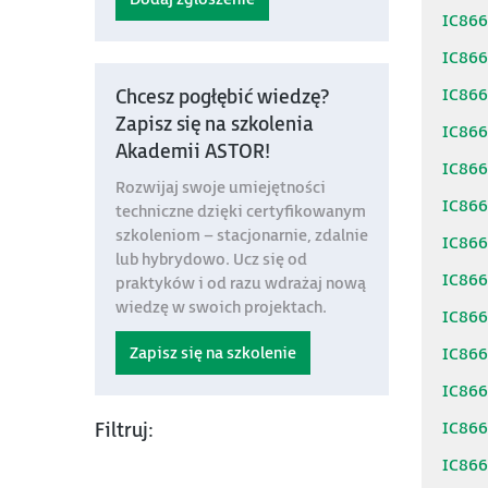
IC86
IC86
IC86
Chcesz pogłębić wiedzę?
Zapisz się na szkolenia
IC86
Akademii ASTOR!
IC86
Rozwijaj swoje umiejętności
IC86
techniczne dzięki certyfikowanym
szkoleniom – stacjonarnie, zdalnie
IC86
lub hybrydowo. Ucz się od
IC86
praktyków i od razu wdrażaj nową
wiedzę w swoich projektach.
IC86
Zapisz się na szkolenie
IC86
IC86
IC86
Filtruj:
IC86