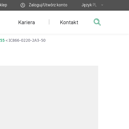
klep
Zaloguj/Utwórz konto
Język
PL
Kariera
Kontakt
P55
IC866-0220-2A3-50