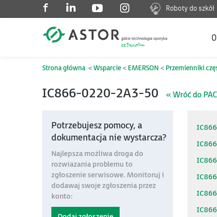
Roboty do szkół
O
Strona główna
Wsparcie
EMERSON
Przemienniki czę
IC866-0220-2A3-50
« Wróć do PAC
Potrzebujesz pomocy, a
IC86
dokumentacja nie wystarcza?
IC86
Najlepsza możliwa droga do
IC86
rozwiazania problemu to
zgłoszenie serwisowe. Monitoruj i
IC86
dodawaj swoje zgłoszenia przez
IC86
konto:
IC86
Dodaj zgłoszenie