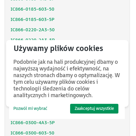
IC866-0185-603-50
IC866-0185-603-5P
IC866-0220-2A3-50
IC866-0220-2A3-5P
IC866-0220-4A3-50
IC866-0220-4A3-5P
Podobnie jak na hali produkcyjnej dbamy o
najwyższą wydajność i efektywność, na
IC866-0220-603-50
naszych stronach dbamy o optymalizację. W
IC866-0220-603-5P
tym celu używamy plików cookies i
technologii śledzenia do celów
IC866-0300-2A3-50
analitycznych i marketingowych.
IC866-0300-2A3-5P
Pozwól mi wybrać
Zaakceptuj wszystkie
IC866-0300-4A3-50
IC866-0300-4A3-5P
IC866-0300-603-50