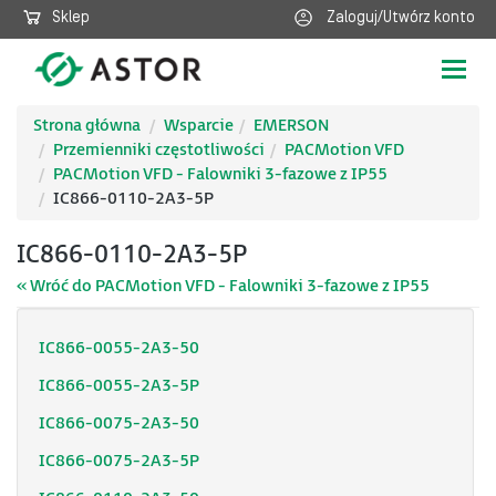
Sklep
Zaloguj/Utwórz konto
Poka
nawig
Strona główna
Wsparcie
EMERSON
Przemienniki częstotliwości
PACMotion VFD
PACMotion VFD - Falowniki 3-fazowe z IP55
IC866-0110-2A3-5P
IC866-0110-2A3-5P
« Wróć do PACMotion VFD - Falowniki 3-fazowe z IP55
IC866-0055-2A3-50
IC866-0055-2A3-5P
IC866-0075-2A3-50
IC866-0075-2A3-5P