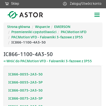
Sklep
Zaloguj/Utwórz konto
Poka
nawig
Strona główna
Wsparcie
EMERSON
Przemienniki częstotliwości
PACMotion VFD
PACMotion VFD - Falowniki 3-fazowe z IP55
IC866-1100-4A3-50
IC866-1100-4A3-50
« Wróć do PACMotion VFD - Falowniki 3-fazowe z IP55
IC866-0055-2A3-50
IC866-0055-2A3-5P
IC866-0075-2A3-50
IC866-0075-2A3-5P