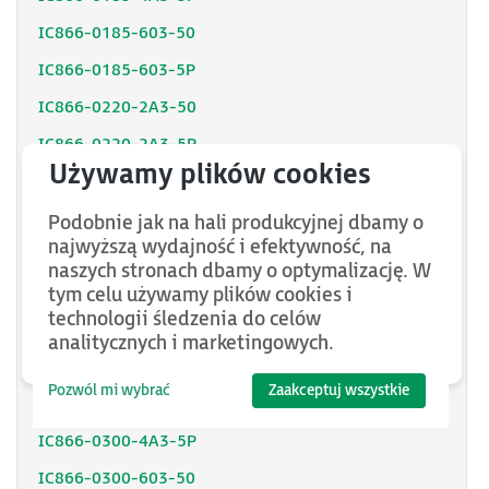
IC866-0185-603-50
IC866-0185-603-5P
IC866-0220-2A3-50
IC866-0220-2A3-5P
IC866-0220-4A3-50
IC866-0220-4A3-5P
Podobnie jak na hali produkcyjnej dbamy o
najwyższą wydajność i efektywność, na
IC866-0220-603-50
naszych stronach dbamy o optymalizację. W
IC866-0220-603-5P
tym celu używamy plików cookies i
technologii śledzenia do celów
IC866-0300-2A3-50
analitycznych i marketingowych.
IC866-0300-2A3-5P
Pozwól mi wybrać
Zaakceptuj wszystkie
IC866-0300-4A3-50
IC866-0300-4A3-5P
IC866-0300-603-50