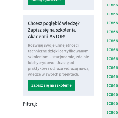
IC86
IC86
IC86
Chcesz pogłębić wiedzę?
Zapisz się na szkolenia
IC86
Akademii ASTOR!
IC86
Rozwijaj swoje umiejętności
IC86
techniczne dzięki certyfikowanym
szkoleniom – stacjonarnie, zdalnie
IC86
lub hybrydowo. Ucz się od
IC86
praktyków i od razu wdrażaj nową
wiedzę w swoich projektach.
IC86
Zapisz się na szkolenie
IC86
IC86
IC86
Filtruj:
IC86