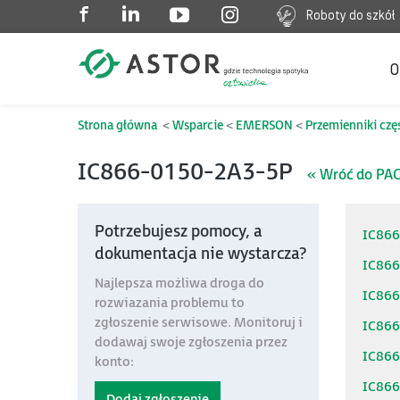
Roboty do szkół
O
Strona główna
Wsparcie
EMERSON
Przemienniki czę
IC866-0150-2A3-5P
« Wróć do PAC
Potrzebujesz pomocy, a
IC86
dokumentacja nie wystarcza?
IC86
Najlepsza możliwa droga do
IC86
rozwiazania problemu to
zgłoszenie serwisowe. Monitoruj i
IC86
dodawaj swoje zgłoszenia przez
IC86
konto:
IC86
Dodaj zgłoszenie