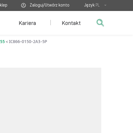
klep
Zaloguj/Utwórz konto
Język
PL
Kariera
Kontakt
P55
IC866-0150-2A3-5P