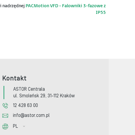
ii nadrzędnej
PACMotion VFD - Falowniki 3-fazowe z
IP55
Kontakt
ASTOR Centrala
ul. Smoleńsk 29, 31-112 Kraków
12 428 63 00
info@astor.com.pl
PL