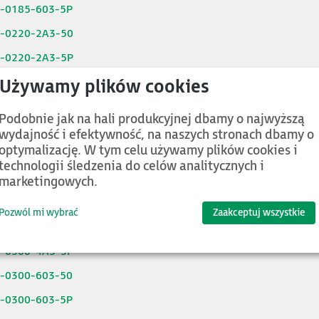
6-0185-603-5P
6-0220-2A3-50
6-0220-2A3-5P
6-0220-4A3-50
6-0220-4A3-5P
Podobnie jak na hali produkcyjnej dbamy o najwyższą
6-0220-603-50
wydajność i efektywność, na naszych stronach dbamy o
optymalizację. W tym celu używamy plików cookies i
6-0220-603-5P
technologii śledzenia do celów analitycznych i
6-0300-2A3-50
marketingowych.
6-0300-2A3-5P
Pozwól mi wybrać
Zaakceptuj wszystkie
6-0300-4A3-50
6-0300-4A3-5P
6-0300-603-50
6-0300-603-5P