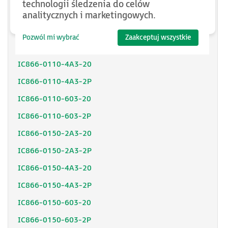
technologii śledzenia do celów
IC866-0075-603-2P
analitycznych i marketingowych.
IC866-0110-2A3-20
Pozwól mi wybrać
Zaakceptuj wszystkie
IC866-0110-2A3-2P
IC866-0110-4A3-20
IC866-0110-4A3-2P
IC866-0110-603-20
IC866-0110-603-2P
IC866-0150-2A3-20
IC866-0150-2A3-2P
IC866-0150-4A3-20
IC866-0150-4A3-2P
IC866-0150-603-20
IC866-0150-603-2P