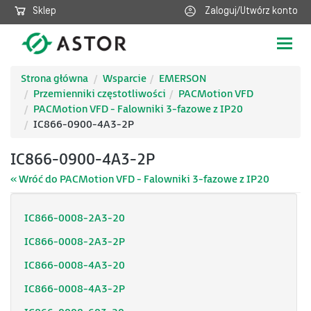
Sklep
Zaloguj/Utwórz konto
Poka
nawig
Strona główna
Wsparcie
EMERSON
Przemienniki częstotliwości
PACMotion VFD
PACMotion VFD - Falowniki 3-fazowe z IP20
IC866-0900-4A3-2P
IC866-0900-4A3-2P
« Wróć do PACMotion VFD - Falowniki 3-fazowe z IP20
IC866-0008-2A3-20
IC866-0008-2A3-2P
IC866-0008-4A3-20
IC866-0008-4A3-2P