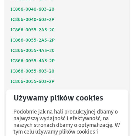
IC866-0040-603-20
IC866-0040-603-2P
IC866-0055-2A3-20
IC866-0055-2A3-2P
IC866-0055-4A3-20
IC866-0055-4A3-2P
IC866-0055-603-20
IC866-0055-603-2P
IC866-0075-2A3-20
IC866-0075-2A3-2P
Podobnie jak na hali produkcyjnej dbamy o
IC866-0075-4A3-20
najwyższą wydajność i efektywność, na
IC866-0075-4A3-2P
naszych stronach dbamy o optymalizację. W
tym celu używamy plików cookies i
IC866-0075-603-20