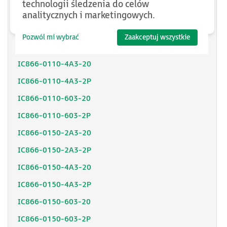
technologii śledzenia do celów
IC866-0075-603-2P
analitycznych i marketingowych.
IC866-0110-2A3-20
Pozwól mi wybrać
Zaakceptuj wszystkie
IC866-0110-2A3-2P
IC866-0110-4A3-20
IC866-0110-4A3-2P
IC866-0110-603-20
IC866-0110-603-2P
IC866-0150-2A3-20
IC866-0150-2A3-2P
IC866-0150-4A3-20
IC866-0150-4A3-2P
IC866-0150-603-20
IC866-0150-603-2P