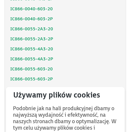
IC866-0040-603-20
IC866-0040-603-2P
IC866-0055-2A3-20
IC866-0055-2A3-2P
IC866-0055-4A3-20
IC866-0055-4A3-2P
IC866-0055-603-20
IC866-0055-603-2P
IC866-0075-2A3-20
IC866-0075-2A3-2P
Podobnie jak na hali produkcyjnej dbamy o
IC866-0075-4A3-20
najwyższą wydajność i efektywność, na
IC866-0075-4A3-2P
naszych stronach dbamy o optymalizację. W
tym celu używamy plików cookies i
IC866-0075-603-20