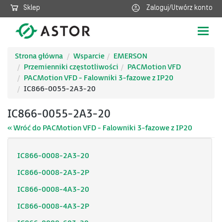
Sklep
Zaloguj/Utwórz konto
Poka
nawig
Strona główna
Wsparcie
EMERSON
Przemienniki częstotliwości
PACMotion VFD
PACMotion VFD - Falowniki 3-fazowe z IP20
IC866-0055-2A3-20
IC866-0055-2A3-20
« Wróć do PACMotion VFD - Falowniki 3-fazowe z IP20
IC866-0008-2A3-20
IC866-0008-2A3-2P
IC866-0008-4A3-20
IC866-0008-4A3-2P