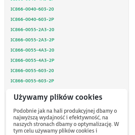
IC866-0040-603-20
IC866-0040-603-2P
IC866-0055-2A3-20
IC866-0055-2A3-2P
IC866-0055-4A3-20
IC866-0055-4A3-2P
IC866-0055-603-20
IC866-0055-603-2P
IC866-0075-2A3-20
IC866-0075-2A3-2P
Podobnie jak na hali produkcyjnej dbamy o
IC866-0075-4A3-20
najwyższą wydajność i efektywność, na
IC866-0075-4A3-2P
naszych stronach dbamy o optymalizację. W
tym celu używamy plików cookies i
IC866-0075-603-20