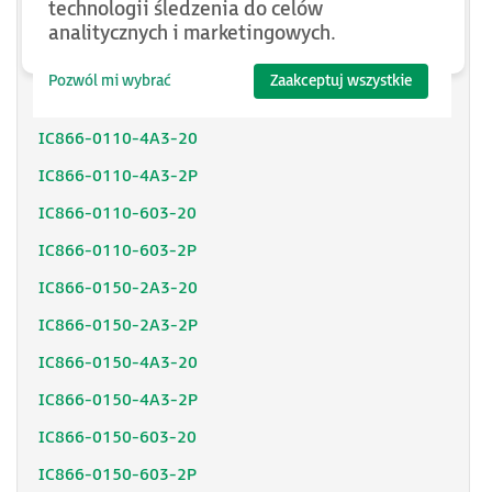
technologii śledzenia do celów
IC866-0075-603-2P
analitycznych i marketingowych.
IC866-0110-2A3-20
Pozwól mi wybrać
Zaakceptuj wszystkie
IC866-0110-2A3-2P
IC866-0110-4A3-20
IC866-0110-4A3-2P
IC866-0110-603-20
IC866-0110-603-2P
IC866-0150-2A3-20
IC866-0150-2A3-2P
IC866-0150-4A3-20
IC866-0150-4A3-2P
IC866-0150-603-20
IC866-0150-603-2P