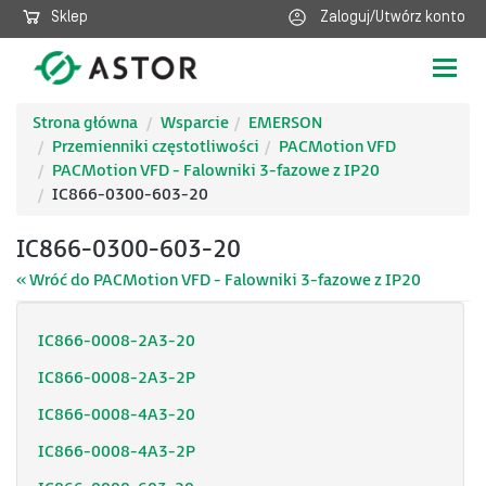
Sklep
Zaloguj/Utwórz konto
Poka
nawig
Strona główna
Wsparcie
EMERSON
Przemienniki częstotliwości
PACMotion VFD
PACMotion VFD - Falowniki 3-fazowe z IP20
IC866-0300-603-20
IC866-0300-603-20
« Wróć do PACMotion VFD - Falowniki 3-fazowe z IP20
IC866-0008-2A3-20
IC866-0008-2A3-2P
IC866-0008-4A3-20
IC866-0008-4A3-2P