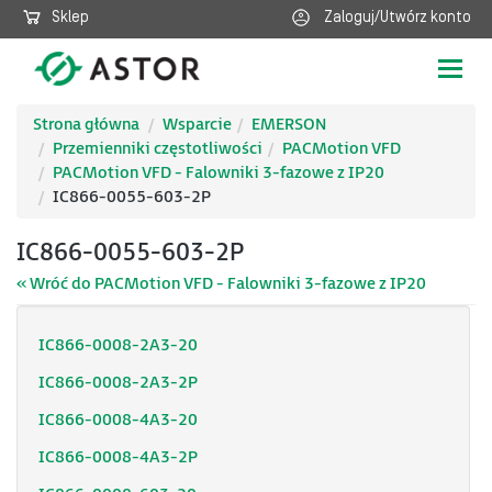
Sklep
Zaloguj/Utwórz konto
Poka
nawig
Strona główna
Wsparcie
EMERSON
Przemienniki częstotliwości
PACMotion VFD
PACMotion VFD - Falowniki 3-fazowe z IP20
IC866-0055-603-2P
IC866-0055-603-2P
« Wróć do PACMotion VFD - Falowniki 3-fazowe z IP20
IC866-0008-2A3-20
IC866-0008-2A3-2P
IC866-0008-4A3-20
IC866-0008-4A3-2P