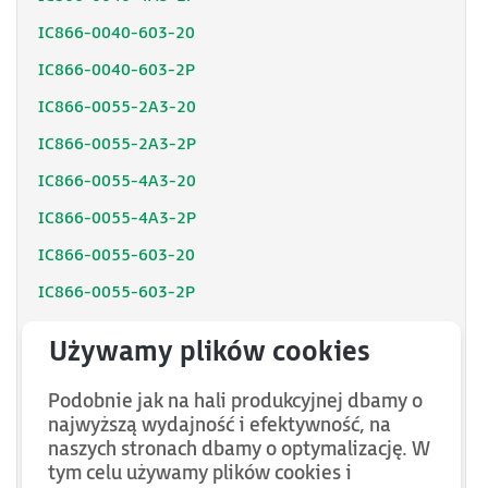
IC866-0040-603-20
IC866-0040-603-2P
IC866-0055-2A3-20
IC866-0055-2A3-2P
IC866-0055-4A3-20
IC866-0055-4A3-2P
IC866-0055-603-20
IC866-0055-603-2P
IC866-0075-2A3-20
IC866-0075-2A3-2P
Podobnie jak na hali produkcyjnej dbamy o
IC866-0075-4A3-20
najwyższą wydajność i efektywność, na
IC866-0075-4A3-2P
naszych stronach dbamy o optymalizację. W
tym celu używamy plików cookies i
IC866-0075-603-20