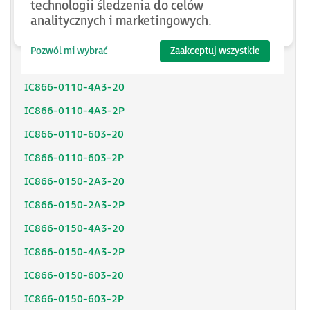
technologii śledzenia do celów
IC866-0075-603-2P
analitycznych i marketingowych.
IC866-0110-2A3-20
Pozwól mi wybrać
Zaakceptuj wszystkie
IC866-0110-2A3-2P
IC866-0110-4A3-20
IC866-0110-4A3-2P
IC866-0110-603-20
IC866-0110-603-2P
IC866-0150-2A3-20
IC866-0150-2A3-2P
IC866-0150-4A3-20
IC866-0150-4A3-2P
IC866-0150-603-20
IC866-0150-603-2P