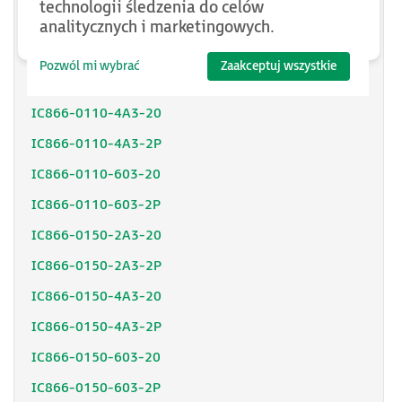
technologii śledzenia do celów
IC866-0075-603-2P
analitycznych i marketingowych.
IC866-0110-2A3-20
Pozwól mi wybrać
Zaakceptuj wszystkie
IC866-0110-2A3-2P
IC866-0110-4A3-20
IC866-0110-4A3-2P
IC866-0110-603-20
IC866-0110-603-2P
IC866-0150-2A3-20
IC866-0150-2A3-2P
IC866-0150-4A3-20
IC866-0150-4A3-2P
IC866-0150-603-20
IC866-0150-603-2P