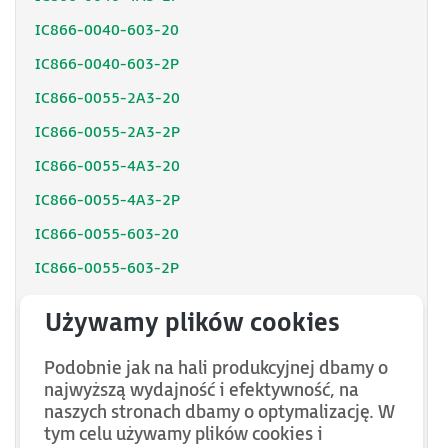
IC866-0040-603-20
IC866-0040-603-2P
IC866-0055-2A3-20
IC866-0055-2A3-2P
IC866-0055-4A3-20
IC866-0055-4A3-2P
IC866-0055-603-20
IC866-0055-603-2P
IC866-0075-2A3-20
IC866-0075-2A3-2P
Podobnie jak na hali produkcyjnej dbamy o
IC866-0075-4A3-20
najwyższą wydajność i efektywność, na
IC866-0075-4A3-2P
naszych stronach dbamy o optymalizację. W
tym celu używamy plików cookies i
IC866-0075-603-20