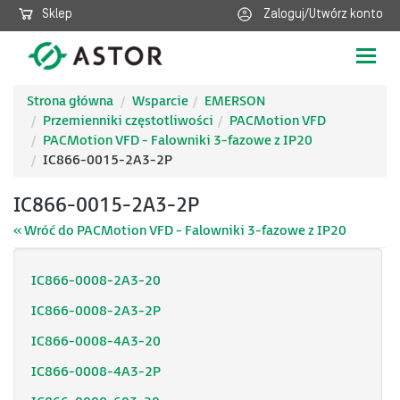
Sklep
Zaloguj/Utwórz konto
Poka
nawig
Strona główna
Wsparcie
EMERSON
Przemienniki częstotliwości
PACMotion VFD
PACMotion VFD - Falowniki 3-fazowe z IP20
IC866-0015-2A3-2P
IC866-0015-2A3-2P
« Wróć do PACMotion VFD - Falowniki 3-fazowe z IP20
IC866-0008-2A3-20
IC866-0008-2A3-2P
IC866-0008-4A3-20
IC866-0008-4A3-2P