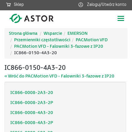
Sklep
Zaloguj/Utwórz konto
Poka
nawig
Strona główna
Wsparcie
EMERSON
Przemienniki częstotliwości
PACMotion VFD
PACMotion VFD - Falowniki 3-fazowe z IP20
IC866-0150-4A3-20
IC866-0150-4A3-20
« Wróć do PACMotion VFD - Falowniki 3-fazowe z IP20
IC866-0008-2A3-20
IC866-0008-2A3-2P
IC866-0008-4A3-20
IC866-0008-4A3-2P