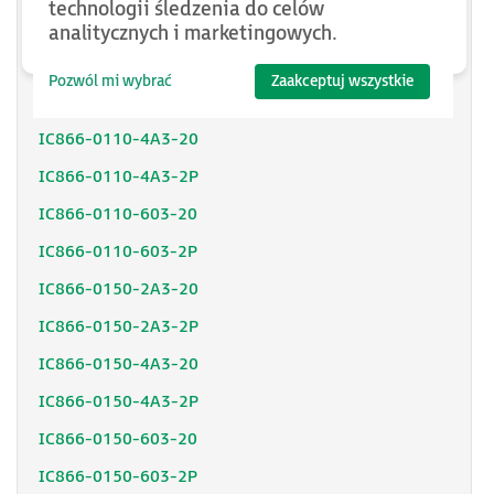
technologii śledzenia do celów
IC866-0075-603-2P
analitycznych i marketingowych.
IC866-0110-2A3-20
Pozwól mi wybrać
Zaakceptuj wszystkie
IC866-0110-2A3-2P
IC866-0110-4A3-20
IC866-0110-4A3-2P
IC866-0110-603-20
IC866-0110-603-2P
IC866-0150-2A3-20
IC866-0150-2A3-2P
IC866-0150-4A3-20
IC866-0150-4A3-2P
IC866-0150-603-20
IC866-0150-603-2P