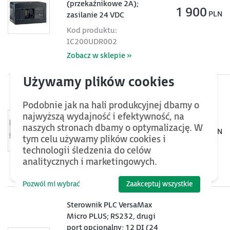
(przekaźnikowe 2A);
1 900
PLN
zasilanie 24 VDC
Kod produktu:
IC200UDR002
Zobacz w sklepie »
Sterownik PLC VersaMax
Micro; RS232; 8 DI (24
Podobnie jak na hali produkcyjnej dbamy o
VDC), 6 DO (24 VDC);
najwyższą wydajność i efektywność, na
zasilanie 24 VDC
naszych stronach dbamy o optymalizację. W
1 850
PLN
tym celu używamy plików cookies i
Kod produktu:
technologii śledzenia do celów
IC200UDD104
analitycznych i marketingowych.
Zobacz w sklepie »
Pozwól mi wybrać
Zaakceptuj wszystkie
Sterownik PLC VersaMax
Micro PLUS; RS232, drugi
port opcjonalny; 12 DI (24