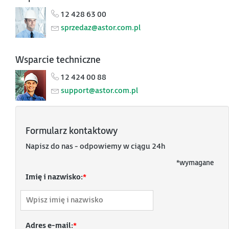
12 428 63 00
sprzedaz@astor.com.pl
Wsparcie techniczne
12 424 00 88
support@astor.com.pl
Formularz kontaktowy
Napisz do nas - odpowiemy w ciągu 24h
*
wymagane
Imię i nazwisko:
*
Adres e-mail:
*