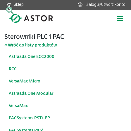
Sklep
Zaloguj/Utwórz konto
Poka
nawig
Sterowniki PLC i PAC
« Wróć do listy produktów
Astraada One ECC2000
RCC
VersaMax Micro
Astraada One Modular
VersaMax
PACSystems RSTi-EP
PACSystems RX3i