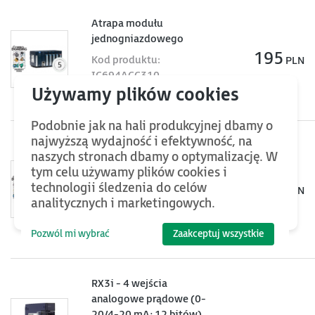
Atrapa modułu
jednogniazdowego
195
Kod produktu:
PLN
IC694ACC310
Zobacz w sklepie »
Podobnie jak na hali produkcyjnej dbamy o
najwyższą wydajność i efektywność, na
RX3i - 4 wejścia
naszych stronach dbamy o optymalizację. W
analogowe napięciowe (±
tym celu używamy plików cookies i
10 V; 12 bitów)
2 100
technologii śledzenia do celów
PLN
Kod produktu:
analitycznych i marketingowych.
IC694ALG220
Zobacz w sklepie »
Pozwól mi wybrać
Zaakceptuj wszystkie
RX3i - 4 wejścia
analogowe prądowe (0-
20/4-20 mA; 12 bitów)