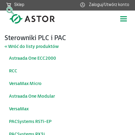
Sklep
Zaloguj/Utwórz konto
Poka
nawig
Sterowniki PLC i PAC
« Wróć do listy produktów
Astraada One ECC2000
RCC
VersaMax Micro
Astraada One Modular
VersaMax
PACSystems RSTi-EP
PACSystems RX3i