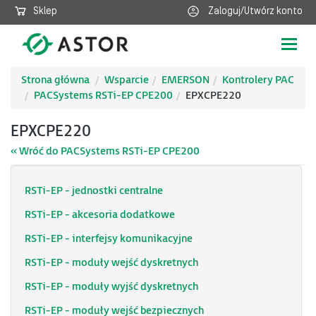
Sklep
Zaloguj/Utwórz konto
Poka
nawig
Strona główna
Wsparcie
EMERSON
Kontrolery PAC
PACSystems RSTi-EP CPE200
EPXCPE220
EPXCPE220
« Wróć do PACSystems RSTi-EP CPE200
RSTi-EP - jednostki centralne
RSTi-EP - akcesoria dodatkowe
RSTi-EP - interfejsy komunikacyjne
RSTi-EP - moduły wejść dyskretnych
RSTi-EP - moduły wyjść dyskretnych
RSTi-EP - moduły wejść bezpiecznych