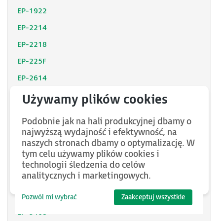
EP-1922
EP-2214
EP-2218
EP-225F
EP-2614
EP-2634
EP-2714
Podobnie jak na hali produkcyjnej dbamy o
EP-2814
najwyższą wydajność i efektywność, na
naszych stronach dbamy o optymalizację. W
EP-3124
tym celu używamy plików cookies i
EP-3164
technologii śledzenia do celów
analitycznych i marketingowych.
EP-3264
EP-3368
Pozwól mi wybrać
Zaakceptuj wszystkie
EP-3468