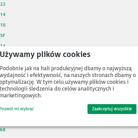
922
214
218
25F
614
634
714
Podobnie jak na hali produkcyjnej dbamy o najwyższą
wydajność i efektywność, na naszych stronach dbamy o
814
optymalizację. W tym celu używamy plików cookies i
124
technologii śledzenia do celów analitycznych i
marketingowych.
164
264
Pozwól mi wybrać
Zaakceptuj wszystkie
368
468