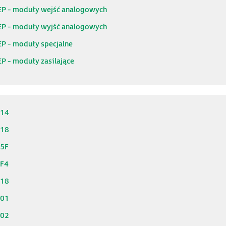
EP - moduły wejść analogowych
EP - moduły wyjść analogowych
EP - moduły specjalne
P - moduły zasilające
214
218
25F
2F4
318
901
902