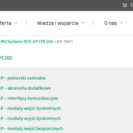
S
ferta
Wiedza i wsparcie
O nas
PACSystems RSTi-EP CPE200
EP-7641
CPE200
P - jednostki centralne
EP - akcesoria dodatkowe
P - interfejsy komunikacyjne
EP - moduły wejść dyskretnych
EP - moduły wyjść dyskretnych
EP - moduły wejść bezpiecznych