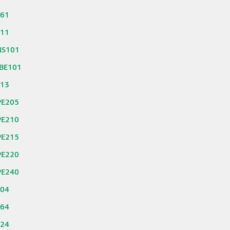
261
311
NS101
BE101
813
PE205
PE210
PE215
PE220
PE240
804
664
324