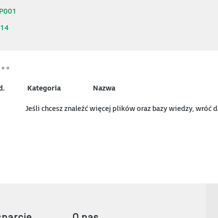
IP001
714
d.
Kategoria
Nazwa
Jeśli chcesz znaleźć więcej plików oraz bazy wiedzy, wróć 
sparcie
O nas