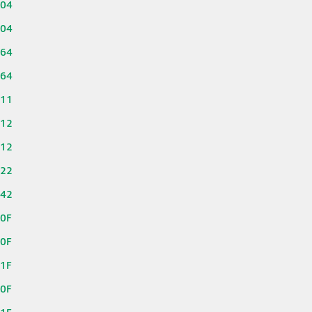
704
804
164
264
111
112
212
422
442
00F
10F
11F
50F