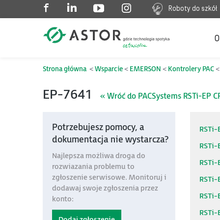
Roboty do szkół
O
Strona główna
Wsparcie
EMERSON
Kontrolery PAC
EP-7641
« Wróć do PACSystems RSTi-EP 
Potrzebujesz pomocy, a
RSTi-E
dokumentacja nie wystarcza?
RSTi-
Najlepsza możliwa droga do
RSTi-E
rozwiazania problemu to
zgłoszenie serwisowe. Monitoruj i
RSTi-
dodawaj swoje zgłoszenia przez
RSTi-
konto:
RSTi-
Dodaj zgłoszenie