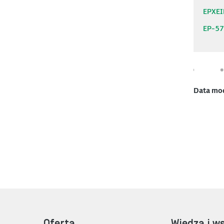
EPXE
EP-5
Data mo
Oferta
Wiedza i w