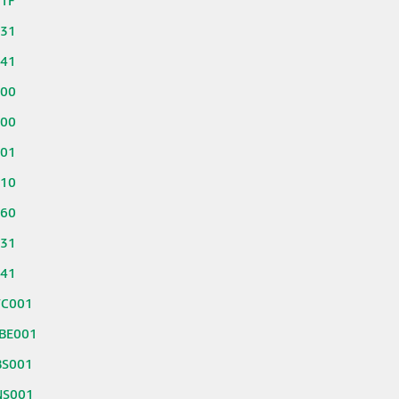
51F
631
641
100
300
301
310
360
631
641
TC001
BE001
BS001
NS001