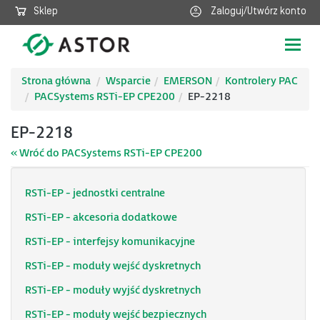
Sklep
Zaloguj/Utwórz konto
Poka
nawig
Strona główna
Wsparcie
EMERSON
Kontrolery PAC
PACSystems RSTi-EP CPE200
EP-2218
EP-2218
« Wróć do PACSystems RSTi-EP CPE200
RSTi-EP - jednostki centralne
RSTi-EP - akcesoria dodatkowe
RSTi-EP - interfejsy komunikacyjne
RSTi-EP - moduły wejść dyskretnych
RSTi-EP - moduły wyjść dyskretnych
RSTi-EP - moduły wejść bezpiecznych