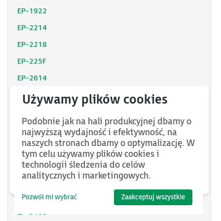
EP-1922
EP-2214
EP-2218
EP-225F
EP-2614
EP-2634
EP-2714
Podobnie jak na hali produkcyjnej dbamy o
EP-2814
najwyższą wydajność i efektywność, na
naszych stronach dbamy o optymalizację. W
EP-3124
tym celu używamy plików cookies i
EP-3164
technologii śledzenia do celów
analitycznych i marketingowych.
EP-3264
EP-3368
Pozwól mi wybrać
Zaakceptuj wszystkie
EP-3468