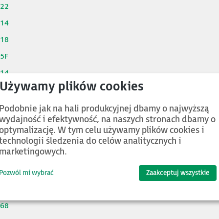
922
214
218
25F
614
634
714
Podobnie jak na hali produkcyjnej dbamy o najwyższą
wydajność i efektywność, na naszych stronach dbamy o
814
optymalizację. W tym celu używamy plików cookies i
124
technologii śledzenia do celów analitycznych i
marketingowych.
164
264
Pozwól mi wybrać
Zaakceptuj wszystkie
368
468