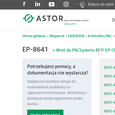
Roboty do szkół
O
Strona główna
Wsparcie
EMERSON
Kontrolery PAC
EP-8641
« Wróć do PACSystems RSTi-EP 
Potrzebujesz pomocy, a
RSTi-E
dokumentacja nie wystarcza?
RSTi-
Najlepsza możliwa droga do
RSTi-E
rozwiazania problemu to
zgłoszenie serwisowe. Monitoruj i
RSTi-
dodawaj swoje zgłoszenia przez
RSTi-
konto:
RSTi-
Dodaj zgłoszenie