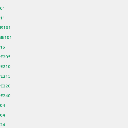
261
311
NS101
BE101
813
PE205
PE210
PE215
PE220
PE240
804
664
324