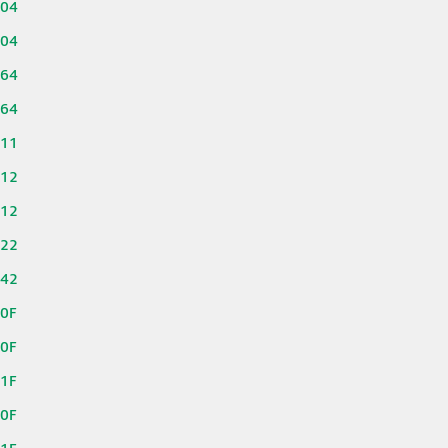
704
804
164
264
111
112
212
422
442
00F
10F
11F
50F