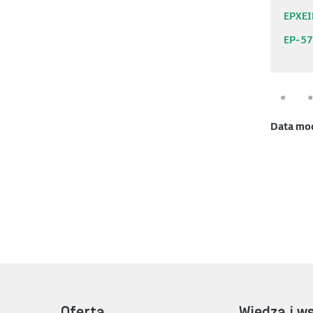
EPXE
EP-5
Data mo
Oferta
Wiedza i w