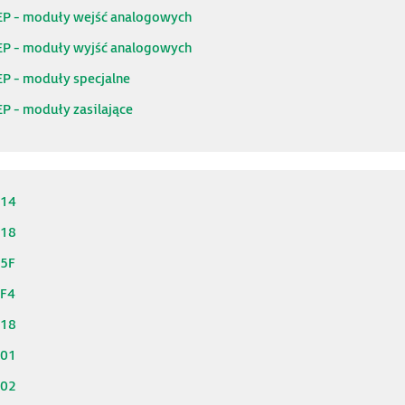
EP - moduły wejść analogowych
EP - moduły wyjść analogowych
EP - moduły specjalne
P - moduły zasilające
214
218
25F
2F4
318
901
902