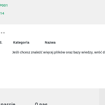
IP001
714
d.
Kategoria
Nazwa
Jeśli chcesz znaleźć więcej plików oraz bazy wiedzy, wróć 
sparcie
O nas