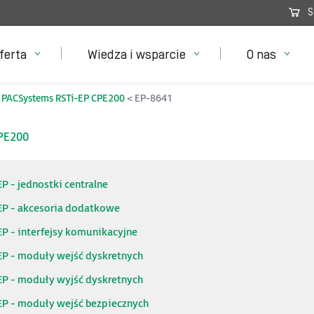
S
ferta
Wiedza i wsparcie
O nas
PACSystems RSTi-EP CPE200
EP-8641
CPE200
P - jednostki centralne
EP - akcesoria dodatkowe
P - interfejsy komunikacyjne
EP - moduły wejść dyskretnych
EP - moduły wyjść dyskretnych
EP - moduły wejść bezpiecznych