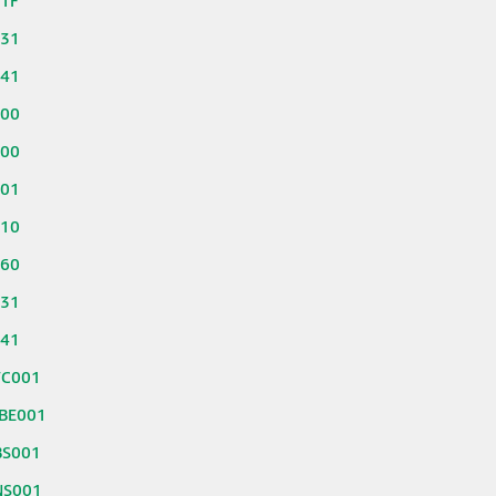
51F
631
641
100
300
301
310
360
631
641
TC001
BE001
BS001
NS001