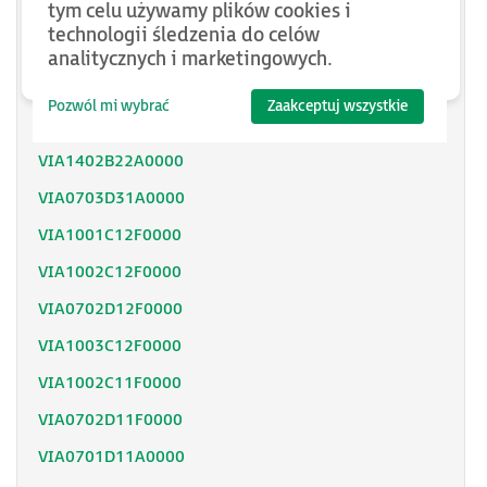
tym celu używamy plików cookies i
VBO02S00
technologii śledzenia do celów
VIA0702D12A0000
analitycznych i marketingowych.
VIA0702D22A0000
Pozwól mi wybrać
Zaakceptuj wszystkie
VIA1003C22A0000
VIA1402B22A0000
VIA0703D31A0000
VIA1001C12F0000
VIA1002C12F0000
VIA0702D12F0000
VIA1003C12F0000
VIA1002C11F0000
VIA0702D11F0000
VIA0701D11A0000