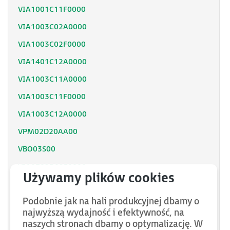
VIA1001C11F0000
VIA1003C02A0000
VIA1003C02F0000
VIA1401C12A0000
VIA1003C11A0000
VIA1003C11F0000
VIA1003C12A0000
VPM02D20AA00
VBO03S00
VIA0702D02F0000
VIL2C123000AA00
Podobnie jak na hali produkcyjnej dbamy o
VIL2C113000AA00
najwyższą wydajność i efektywność, na
VPM01D16AA00
naszych stronach dbamy o optymalizację. W