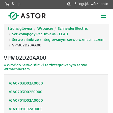
Sklep
Zaloguj/Utwórz konto
Poka
nawig
Strona główna
Wsparcie
Schneider Electric
Serwonapędy PacDrive M - ELAU
Serwo silniki ze zintegrowanym serwo wzmacniaczem
VPM02D20AA00
VPM02D20AA00
« Wróć do Serwo silniki ze zintegrowanym serwo
wzmacniaczem
VIA0703D02A0000
VIA0703D02F0000
VIA0701D02A0000
VIA1001C02A0000