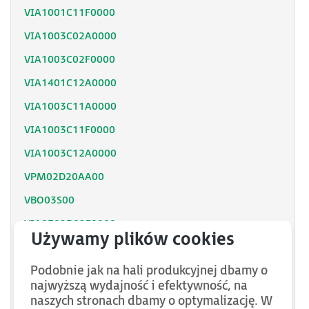
VIA1001C11F0000
VIA1003C02A0000
VIA1003C02F0000
VIA1401C12A0000
VIA1003C11A0000
VIA1003C11F0000
VIA1003C12A0000
VPM02D20AA00
VBO03S00
VIA0702D02F0000
VIL2C123000AA00
Podobnie jak na hali produkcyjnej dbamy o
VIL2C113000AA00
najwyższą wydajność i efektywność, na
VPM01D16AA00
naszych stronach dbamy o optymalizację. W