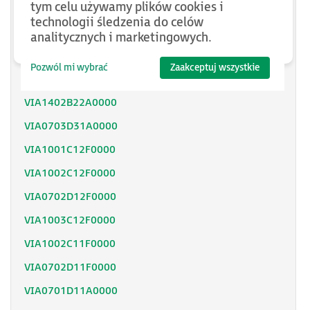
tym celu używamy plików cookies i
VBO02S00
technologii śledzenia do celów
VIA0702D12A0000
analitycznych i marketingowych.
VIA0702D22A0000
Pozwól mi wybrać
Zaakceptuj wszystkie
VIA1003C22A0000
VIA1402B22A0000
VIA0703D31A0000
VIA1001C12F0000
VIA1002C12F0000
VIA0702D12F0000
VIA1003C12F0000
VIA1002C11F0000
VIA0702D11F0000
VIA0701D11A0000