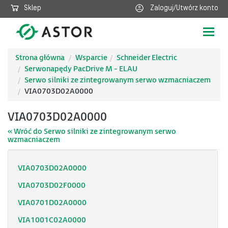
Sklep
Zaloguj/Utwórz konto
Poka
nawig
Strona główna
Wsparcie
Schneider Electric
Serwonapędy PacDrive M - ELAU
Serwo silniki ze zintegrowanym serwo wzmacniaczem
VIA0703D02A0000
VIA0703D02A0000
« Wróć do Serwo silniki ze zintegrowanym serwo
wzmacniaczem
VIA0703D02A0000
VIA0703D02F0000
VIA0701D02A0000
VIA1001C02A0000