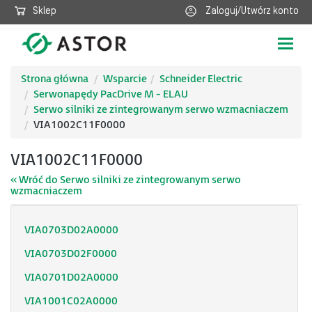
Sklep
Zaloguj/Utwórz konto
Poka
nawig
Strona główna
Wsparcie
Schneider Electric
Serwonapędy PacDrive M - ELAU
Serwo silniki ze zintegrowanym serwo wzmacniaczem
VIA1002C11F0000
VIA1002C11F0000
« Wróć do Serwo silniki ze zintegrowanym serwo
wzmacniaczem
VIA0703D02A0000
VIA0703D02F0000
VIA0701D02A0000
VIA1001C02A0000