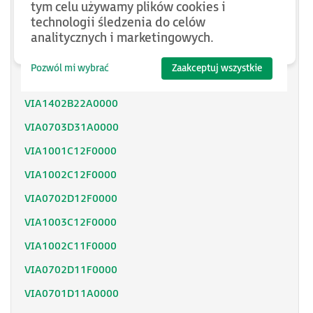
tym celu używamy plików cookies i
VBO02S00
technologii śledzenia do celów
VIA0702D12A0000
analitycznych i marketingowych.
VIA0702D22A0000
Pozwól mi wybrać
Zaakceptuj wszystkie
VIA1003C22A0000
VIA1402B22A0000
VIA0703D31A0000
VIA1001C12F0000
VIA1002C12F0000
VIA0702D12F0000
VIA1003C12F0000
VIA1002C11F0000
VIA0702D11F0000
VIA0701D11A0000