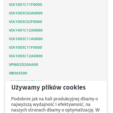
VIA1001C11F0000
VIA1003C02A0000
VIA1003C02F0000
VIA1401C12A0000
VIA1003C11A0000
VIA1003C11F0000
VIA1003C12A0000
VPM02D20AA00
VBO03S00
VIA0702D02F0000
VIL2C123000AA00
Podobnie jak na hali produkcyjnej dbamy o
VIL2C113000AA00
najwyższą wydajność i efektywność, na
VPM01D16AA00
naszych stronach dbamy o optymalizację. W