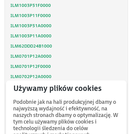
ILM1003P31F0000
ILM1003P11F0000
ILM1003P31A0000
ILM1003P11A0000
ILM62DDD24B1000
ILM0701P12A0000
ILM0701P12F0000
ILM0702P12A0000
ILM0702P12F0000
ILM62DCZ000
Podobnie jak na hali produkcyjnej dbamy o
ILM62DCA000
najwyższą wydajność i efektywność, na
naszych stronach dbamy o optymalizację. W
ILM1002P11A0000
tym celu używamy plików cookies i
VW3E702100000
technologii śledzenia do celów