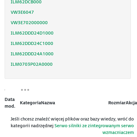
ILM62DCB000
VW3E6047
VW3E702000000
ILM62DDD24D1000
ILM62DDD24C1000
ILM62DDD24A1000
ILM0703P02A0000
Data
Kategoria
Nazwa
Rozmiar
Akcja
mod.
Jeśli chcesz znaleźć więcej plików oraz bazy wiedzy, wróć do
kategorii nadrzędnej
Serwo silniki ze zintegrowanym serwo
wzmacniaczem