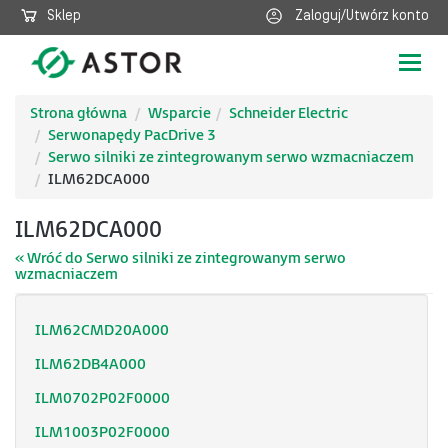
Sklep
Zaloguj/Utwórz konto
Poka
nawig
Strona główna
Wsparcie
Schneider Electric
Serwonapędy PacDrive 3
Serwo silniki ze zintegrowanym serwo wzmacniaczem
ILM62DCA000
ILM62DCA000
« Wróć do Serwo silniki ze zintegrowanym serwo
wzmacniaczem
ILM62CMD20A000
ILM62DB4A000
ILM0702P02F0000
ILM1003P02F0000