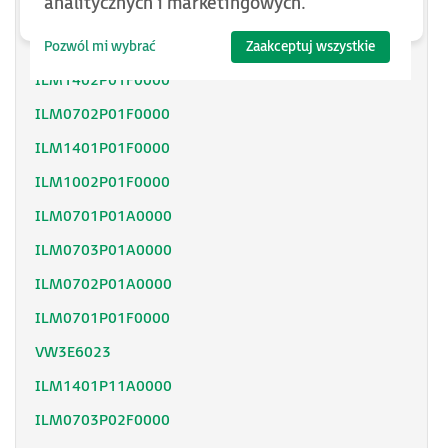
analitycznych i marketingowych.
ILM1401M01F0000
ILM1001P11F0000
Pozwól mi wybrać
Zaakceptuj wszystkie
ILM1402P01F0000
ILM0702P01F0000
ILM1401P01F0000
ILM1002P01F0000
ILM0701P01A0000
ILM0703P01A0000
ILM0702P01A0000
ILM0701P01F0000
VW3E6023
ILM1401P11A0000
ILM0703P02F0000