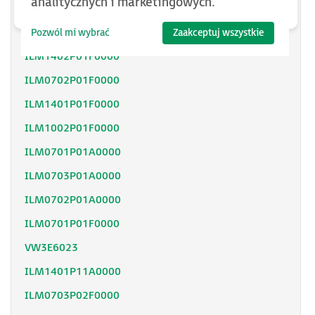
analitycznych i marketingowych.
ILM1401M01F0000
ILM1001P11F0000
Pozwól mi wybrać
Zaakceptuj wszystkie
ILM1402P01F0000
ILM0702P01F0000
ILM1401P01F0000
ILM1002P01F0000
ILM0701P01A0000
ILM0703P01A0000
ILM0702P01A0000
ILM0701P01F0000
VW3E6023
ILM1401P11A0000
ILM0703P02F0000