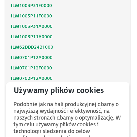
ILM1003P31F0000
ILM1003P11F0000
ILM1003P31A0000
ILM1003P11A0000
ILM62DDD24B1000
ILM0701P12A0000
ILM0701P12F0000
ILM0702P12A0000
ILM0702P12F0000
ILM62DCZ000
Podobnie jak na hali produkcyjnej dbamy o
ILM62DCA000
najwyższą wydajność i efektywność, na
naszych stronach dbamy o optymalizację. W
ILM1002P11A0000
tym celu używamy plików cookies i
VW3E702100000
technologii śledzenia do celów