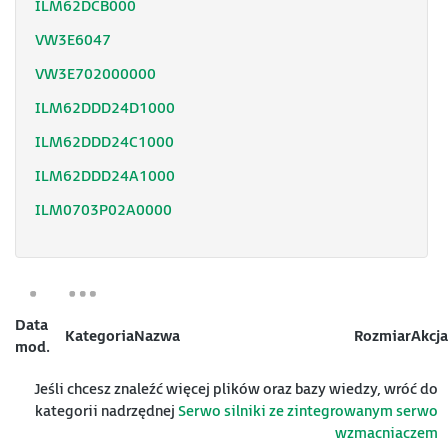
ILM62DCB000
VW3E6047
VW3E702000000
ILM62DDD24D1000
ILM62DDD24C1000
ILM62DDD24A1000
ILM0703P02A0000
Data
Kategoria
Nazwa
Rozmiar
Akcja
mod.
Jeśli chcesz znaleźć więcej plików oraz bazy wiedzy, wróć do
kategorii nadrzędnej
Serwo silniki ze zintegrowanym serwo
wzmacniaczem