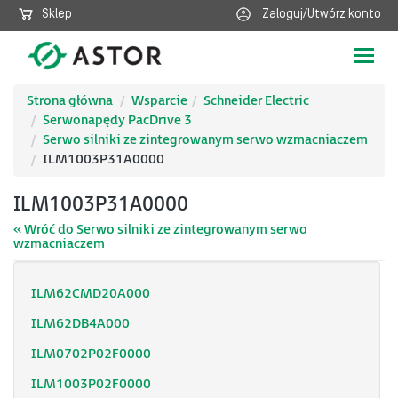
Sklep
Zaloguj/Utwórz konto
Poka
nawig
Strona główna
Wsparcie
Schneider Electric
Serwonapędy PacDrive 3
Serwo silniki ze zintegrowanym serwo wzmacniaczem
ILM1003P31A0000
ILM1003P31A0000
« Wróć do Serwo silniki ze zintegrowanym serwo
wzmacniaczem
ILM62CMD20A000
ILM62DB4A000
ILM0702P02F0000
ILM1003P02F0000