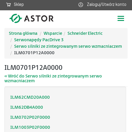
Sklep
Zaloguj/Utwórz konto
Poka
nawig
Strona główna
Wsparcie
Schneider Electric
Serwonapędy PacDrive 3
Serwo silniki ze zintegrowanym serwo wzmacniaczem
ILM0701P12A0000
ILM0701P12A0000
« Wróć do Serwo silniki ze zintegrowanym serwo
wzmacniaczem
ILM62CMD20A000
ILM62DB4A000
ILM0702P02F0000
ILM1003P02F0000