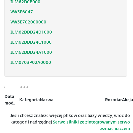
ILM62DCB000
VW3E6047
VW3E702000000
ILM62DDD24D1000
ILM62DDD24C1000
ILM62DDD24A1000
ILM0703P02A0000
Data
Kategoria
Nazwa
Rozmiar
Akcja
mod.
Jeśli chcesz znaleźć więcej plików oraz bazy wiedzy, wróć do
kategorii nadrzędnej
Serwo silniki ze zintegrowanym serwo
wzmacniaczem