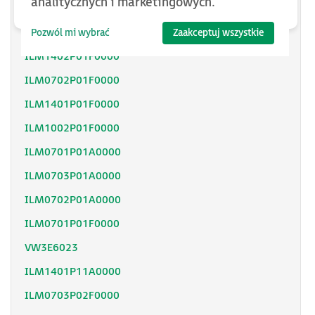
analitycznych i marketingowych.
ILM1401M01F0000
ILM1001P11F0000
Pozwól mi wybrać
Zaakceptuj wszystkie
ILM1402P01F0000
ILM0702P01F0000
ILM1401P01F0000
ILM1002P01F0000
ILM0701P01A0000
ILM0703P01A0000
ILM0702P01A0000
ILM0701P01F0000
VW3E6023
ILM1401P11A0000
ILM0703P02F0000