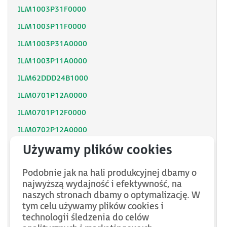
ILM1003P31F0000
ILM1003P11F0000
ILM1003P31A0000
ILM1003P11A0000
ILM62DDD24B1000
ILM0701P12A0000
ILM0701P12F0000
ILM0702P12A0000
ILM0702P12F0000
ILM62DCZ000
Podobnie jak na hali produkcyjnej dbamy o
ILM62DCA000
najwyższą wydajność i efektywność, na
naszych stronach dbamy o optymalizację. W
ILM1002P11A0000
tym celu używamy plików cookies i
VW3E702100000
technologii śledzenia do celów