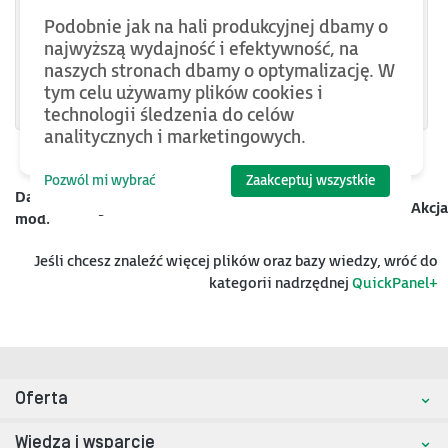
IC755CSS10CDACA
Podobnie jak na hali produkcyjnej dbamy o
IC755CSS12CDBCA
najwyższą wydajność i efektywność, na
naszych stronach dbamy o optymalizację. W
IC755CSS15CDACA
tym celu używamy plików cookies i
technologii śledzenia do celów
analitycznych i marketingowych.
Pozwól mi wybrać
Zaakceptuj wszystkie
Data
Kategoria
Nazwa
Rozmiar
Akcja
mod.
Jeśli chcesz znaleźć więcej plików oraz bazy wiedzy, wróć do
kategorii nadrzędnej
QuickPanel+
Oferta
Wiedza i wsparcie