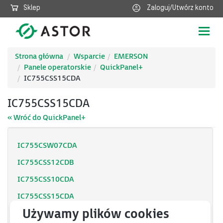
Sklep
Zaloguj/Utwórz konto
Poka
nawig
Strona główna
Wsparcie
EMERSON
Panele operatorskie
QuickPanel+
IC755CSS15CDA
IC755CSS15CDA
« Wróć do QuickPanel+
IC755CSW07CDA
IC755CSS12CDB
IC755CSS10CDA
IC755CSS15CDA
IC755CSS06RDA