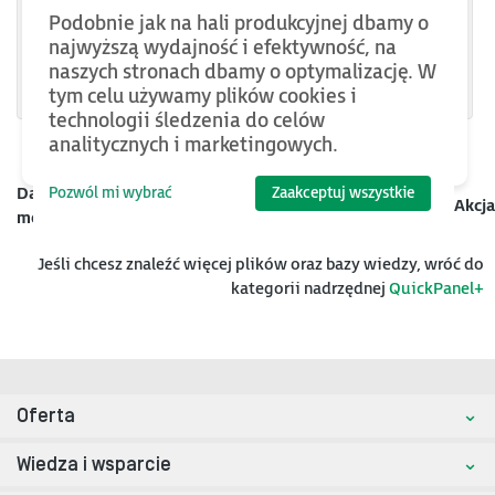
Podobnie jak na hali produkcyjnej dbamy o
IC755CSS12CDBCA
najwyższą wydajność i efektywność, na
IC755CSS15CDACA
naszych stronach dbamy o optymalizację. W
tym celu używamy plików cookies i
technologii śledzenia do celów
analitycznych i marketingowych.
Pozwól mi wybrać
Zaakceptuj wszystkie
Data
Kategoria
Nazwa
Rozmiar
Akcja
mod.
Jeśli chcesz znaleźć więcej plików oraz bazy wiedzy, wróć do
kategorii nadrzędnej
QuickPanel+
Oferta
Wiedza i wsparcie