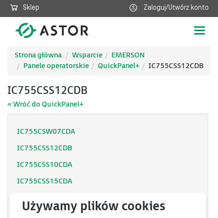
Sklep
Zaloguj/Utwórz konto
Poka
nawig
Strona główna
Wsparcie
EMERSON
Panele operatorskie
QuickPanel+
IC755CSS12CDB
IC755CSS12CDB
« Wróć do QuickPanel+
IC755CSW07CDA
IC755CSS12CDB
IC755CSS10CDA
IC755CSS15CDA
IC755CSS06RDA
IC755CSS10CDACA