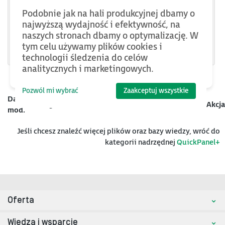
IC755CSS10CDACA
Podobnie jak na hali produkcyjnej dbamy o
IC755CSS12CDBCA
najwyższą wydajność i efektywność, na
naszych stronach dbamy o optymalizację. W
IC755CSS15CDACA
tym celu używamy plików cookies i
technologii śledzenia do celów
analitycznych i marketingowych.
Pozwól mi wybrać
Zaakceptuj wszystkie
Data
Kategoria
Nazwa
Rozmiar
Akcja
mod.
Jeśli chcesz znaleźć więcej plików oraz bazy wiedzy, wróć do
kategorii nadrzędnej
QuickPanel+
Oferta
Wiedza i wsparcie