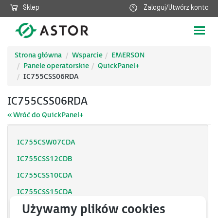
Sklep
Zaloguj/Utwórz konto
Poka
nawig
Strona główna
Wsparcie
EMERSON
Panele operatorskie
QuickPanel+
IC755CSS06RDA
IC755CSS06RDA
« Wróć do QuickPanel+
IC755CSW07CDA
IC755CSS12CDB
IC755CSS10CDA
IC755CSS15CDA
IC755CSS06RDA