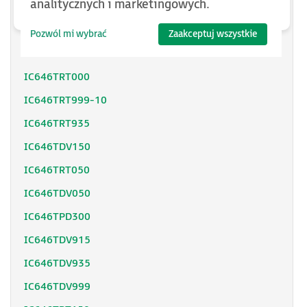
analitycznych i marketingowych.
IC646TPD700
IC646TPD915
Pozwól mi wybrać
Zaakceptuj wszystkie
IC646TPD935
IC646TRT000
IC646TRT999-10
IC646TRT935
IC646TDV150
IC646TRT050
IC646TDV050
IC646TPD300
IC646TDV915
IC646TDV935
IC646TDV999