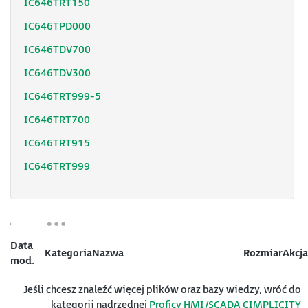
IC646TRT150
IC646TPD000
IC646TDV700
IC646TDV300
IC646TRT999-5
IC646TRT700
IC646TRT915
IC646TRT999
Data
Kategoria
Nazwa
Rozmiar
Akcja
mod.
Jeśli chcesz znaleźć więcej plików oraz bazy wiedzy, wróć do
kategorii nadrzędnej
Proficy HMI/SCADA CIMPLICITY