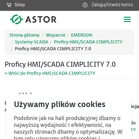
Sklep
Zaloguj/Utwórz konto
Poka
nawig
Strona główna
Wsparcie
EMERSON
Systemy SCADA
Proficy HMI/SCADA CIMPLICITY
Proficy HMI/SCADA CIMPLICITY 7.0
Proficy HMI/SCADA CIMPLICITY 7.0
« Wróć do Proficy HMI/SCADA CIMPLICITY
Data
Kategoria
Nazwa
Rozmiar
Akcja
mod.
Podobnie jak na hali produkcyjnej dbamy o
Jeśli chcesz znaleźć więcej plików oraz bazy wiedzy, wróć do
najwyższą wydajność i efektywność, na
kategorii nadrzędnej
Proficy HMI/SCADA CIMPLICITY
naszych stronach dbamy o optymalizację. W
tym celu używamy plików cookies i